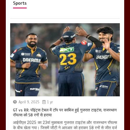
Sports
April 9, 2025
1 yr
GT vs RR: पॉइंट्स टेबल में टॉप पर काबिज हुई गुजरात टाइटंस, राजस्थान
रॉयल्स को 58 रनों से हराया
आईपीएल 2025 का 23वां मुकाबला गुजरात टाइटंस और राजस्थान रॉयल्स
के बीच खेला गया। जिसमें जीटी ने आरआर को हराकर 58 रनों से जीत दर्ज