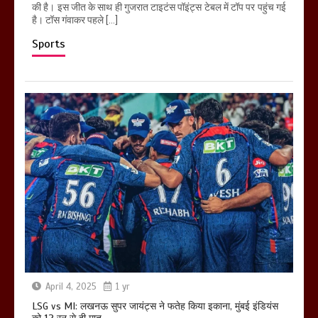
की है। इस जीत के साथ ही गुजरात टाइटंस पॉइंट्स टेबल में टॉप पर पहुंच गई
है। टॉस गंवाकर पहले […]
Sports
April 4, 2025
1 yr
LSG vs MI: लखनऊ सुपर जायंट्स ने फतेह किया इकाना, मुंबई इंडियंस