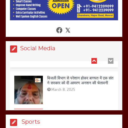
आखिर क्यों जैनुल सालीकिन को शहर काजी नहीं
बनने देना चाहते सुने क्या कहा मौलाना कारी
शफीकुर्रहमान रहमान ने
March 11, 2025
Social Media
बिजली विभाग से परेशान होकर बागपत में एक संत
ने सरकार को दी आमरण अनशन की चेतावनी
March 8, 2025
मेरठ सुराजकुंड शमशान घाट में चिता से अस्थि
Sports
उठाकर खाते कुत्ते का वीडियो इंटरनेट पर जमकर
हो रहा वायरल