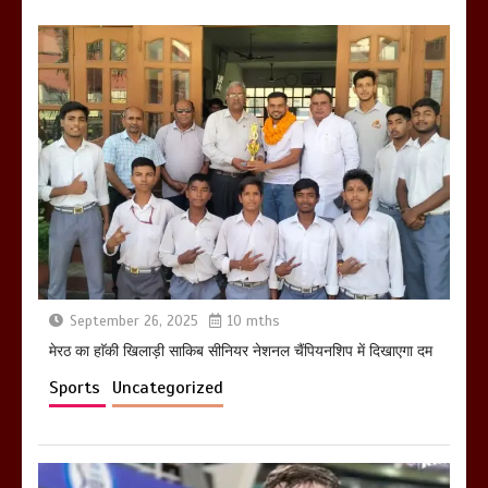
March 6, 2025
होलिका रखने पर लात मार कर होलिका को किया
तहस नहस,मोहल्ले वालों के साथ की गई गाली
गलोच ,कहा अगर रखी गई होली तो होगा खून
खराबा,
March 11, 2025
September 26, 2025
10 mths
मेरठ का हाॅकी खिलाड़ी साकिब सीनियर नेशनल चैंपियनशिप में दिखाएगा दम
Sports
Uncategorized