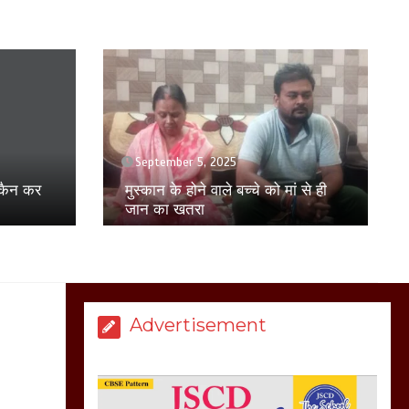
बिजली विभाग से परेशान
होकर बागपत में एक संत ने
सरकार को दी आमरण
अनशन की चेतावनी
March 8, 2025
April 17, 2025
युवती से छेड़छाड़ का विरोध करने पर
परिवार पर हमला, पीड़ित परिवार ने
ं से ही
मेरठ सुराजकुंड शमशान
एसएसपी से की शिकायत
घाट में चिता से अस्थि
उठाकर खाते कुत्ते का
वीडियो इंटरनेट पर जमकर
हो रहा वायरल
March 6, 2025
Advertisement
होलिका रखने पर लात मार
कर होलिका को किया तहस