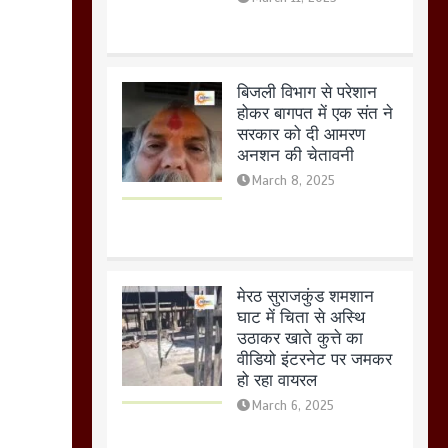
March 8, 2025
मेरठ सुराजकुंड शमशान
घाट में चिता से अस्थि
उठाकर खाते कुत्ते का
वीडियो इंटरनेट पर जमकर
हो रहा वायरल
March 6, 2025
होलिका रखने पर लात मार
कर होलिका को किया तहस
नहस,मोहल्ले वालों के साथ
की गई गाली गलोच ,कहा
अगर रखी गई होली तो होगा
खून खराबा,