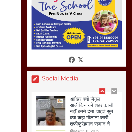
नहस,मोहल्ले वालों के साथ
की गई गाली गलोच ,कहा
अगर रखी गई होली तो होगा
खून खराबा,
March 11, 2025
आखिर क्यों जैनुल
सालीकिन को शहर काजी
नहीं बनने देना चाहते सुने
क्या कहा मौलाना कारी
शफीकुर्रहमान रहमान ने
Social Media
March 11, 2025
बिजली विभाग से परेशान
होकर बागपत में एक संत ने
सरकार को दी आमरण
अनशन की चेतावनी