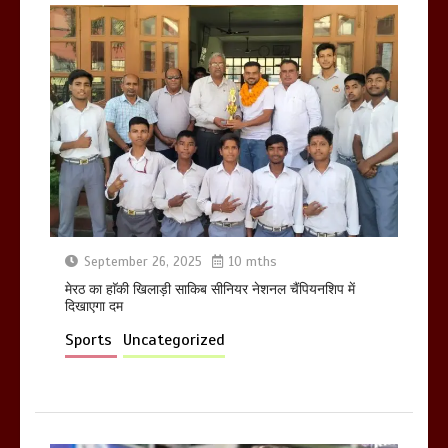
होलिका रखने पर लात मार कर होलिका को किया
तहस नहस,मोहल्ले वालों के साथ की गई गाली
गलोच ,कहा अगर रखी गई होली तो होगा खून
खराबा,
March 11, 2025
September 26, 2025
10 mths
मेरठ का हाॅकी खिलाड़ी साकिब सीनियर नेशनल चैंपियनशिप में
दिखाएगा दम
Sports
Uncategorized