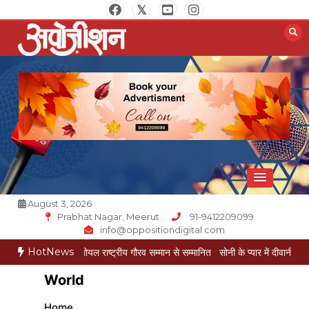
Skip
to
content
Opposition Digital
August 3, 2026
Prabhat Nagar, Meerut
91-9412209099
info@oppositiondigital.com
HotNews
ुकेश गोयल राष्ट्रीय गौरव सम्मान से सम्मानित
सोनी के प्यार में दीवानी सीता पहुंची मेरठ
सोनी
World
Home