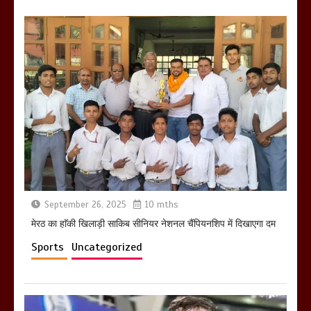
March 6, 2025
होलिका रखने पर लात मार कर होलिका को किया
तहस नहस,मोहल्ले वालों के साथ की गई गाली
गलोच ,कहा अगर रखी गई होली तो होगा खून
खराबा,
March 11, 2025
September 26, 2025
10 mths
मेरठ का हाॅकी खिलाड़ी साकिब सीनियर नेशनल चैंपियनशिप में दिखाएगा दम
Sports
Uncategorized