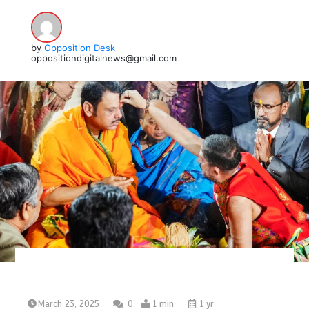
by
Opposition Desk
oppositiondigitalnews@gmail.com
March 23, 2025
0
1 min
1 yr