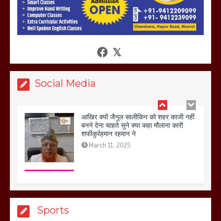
आखिर क्यों जैनुल सालीकिन को शहर काजी नहीं
बनने देना चाहते सुने क्या कहा मौलाना कारी
शफीकुर्रहमान रहमान ने
March 11, 2025
Social Media
बिजली विभाग से परेशान होकर बागपत में एक संत
ने सरकार को दी आमरण अनशन की चेतावनी
March 8, 2025
मेरठ सुराजकुंड शमशान घाट में चिता से अस्थि
Sports
उठाकर खाते कुत्ते का वीडियो इंटरनेट पर जमकर
हो रहा वायरल