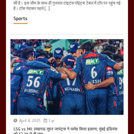
की है। इस जीत के साथ ही गुजरात टाइटंस पॉइंट्स टेबल में टॉप पर पहुंच गई
है। टॉस गंवाकर पहले […]
Sports
April 4, 2025
1 yr
LSG vs MI: लखनऊ सुपर जायंट्स ने फतेह किया इकाना, मुंबई इंडियंस