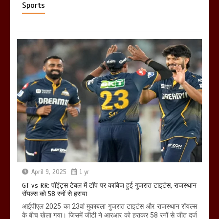
Sports
April 9, 2025
1 yr
GT vs RR: पॉइंट्स टेबल में टॉप पर काबिज हुई गुजरात टाइटंस, राजस्थान
रॉयल्स को 58 रनों से हराया
आईपीएल 2025 का 23वां मुकाबला गुजरात टाइटंस और राजस्थान रॉयल्स
के बीच खेला गया। जिसमें जीटी ने आरआर को हराकर 58 रनों से जीत दर्ज