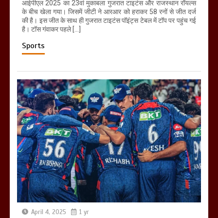
आईपीएल 2025 का 23वां मुकाबला गुजरात टाइटंस और राजस्थान रॉयल्स
के बीच खेला गया। जिसमें जीटी ने आरआर को हराकर 58 रनों से जीत दर्ज
की है। इस जीत के साथ ही गुजरात टाइटंस पॉइंट्स टेबल में टॉप पर पहुंच गई
है। टॉस गंवाकर पहले […]
Sports
April 4, 2025
1 yr