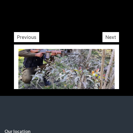
by
Opposition Desk
March 31, 2025
1 min
1 yr
Previous
Next
Our location