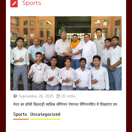
Sports
उठाकर खाते कुत्ते का वीडियो इंटरनेट पर जमकर
हो रहा वायरल
March 6, 2025
होलिका रखने पर लात मार कर होलिका को किया
तहस नहस,मोहल्ले वालों के साथ की गई गाली
गलोच ,कहा अगर रखी गई होली तो होगा खून
खराबा,
March 11, 2025
September 26, 2025
10 mths
मेरठ का हाॅकी खिलाड़ी साकिब सीनियर नेशनल चैंपियनशिप में दिखाएगा दम
Sports
Uncategorized