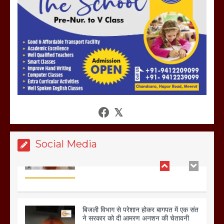
होलिका रखने पर लात मार कर होलिका को किया
तहस नहस,मोहल्ले वालों के साथ की गई गाली
गलोच ,कहा अगर रखी गई होली तो होगा खून
खराबा,
March 11, 2025
आखिर क्यों जैनुल सालीकिन को शहर काजी नहीं
बनने देना चाहते सुने क्या कहा मौलाना कारी
शफीकुर्रहमान रहमान ने
March 11, 2025
Social Media
बिजली विभाग से परेशान होकर बागपत में एक संत
ने सरकार को दी आमरण अनशन की चेतावनी
March 8, 2025