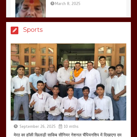
मेरठ सुराजकुंड शमशान घाट में चिता से अस्थि
Sports
उठाकर खाते कुत्ते का वीडियो इंटरनेट पर जमकर
हो रहा वायरल
March 6, 2025
होलिका रखने पर लात मार कर होलिका को किया
तहस नहस,मोहल्ले वालों के साथ की गई गाली
गलोच ,कहा अगर रखी गई होली तो होगा खून
खराबा,
March 11, 2025
September 26, 2025
10 mths
मेरठ का हाॅकी खिलाड़ी साकिब सीनियर नेशनल चैंपियनशिप में दिखाएगा दम