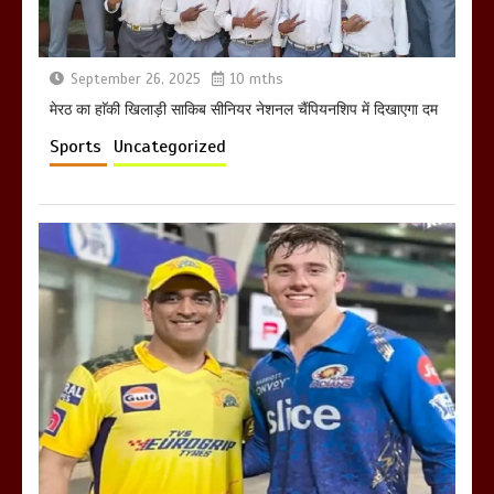
September 26, 2025
10 mths
होलिका रखने पर लात मार कर होलिका को किया
तहस नहस,मोहल्ले वालों के साथ की गई गाली
मेरठ का हाॅकी खिलाड़ी साकिब सीनियर नेशनल चैंपियनशिप में दिखाएगा दम
गलोच ,कहा अगर रखी गई होली तो होगा खून
Sports
Uncategorized
खराबा,
March 11, 2025