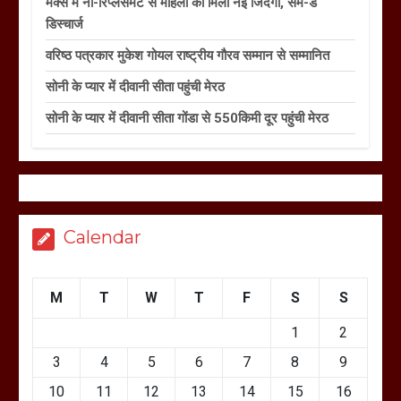
मैक्स में नी-रिप्लेसमेंट से महिला को मिली नई जिंदगी, सेम-डे
डिस्चार्ज
वरिष्ठ पत्रकार मुकेश गोयल राष्ट्रीय गौरव सम्मान से सम्मानित
सोनी के प्यार में दीवानी सीता पहुंची मेरठ
सोनी के प्यार में दीवानी सीता गोंडा से 550किमी दूर पहुंची मेरठ
Calendar
M
T
W
T
F
S
S
1
2
3
4
5
6
7
8
9
10
11
12
13
14
15
16