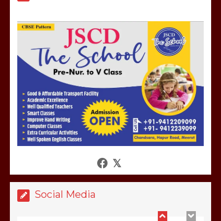
मेरठ सुराजकुंड शमशान घाट में चिता से अस्थि
उठाकर खाते कुत्ते का वीडियो इंटरनेट पर जमकर
हो रहा वायरल
March 6, 2025
होलिका रखने पर लात मार कर होलिका को किया
तहस नहस,मोहल्ले वालों के साथ की गई गाली
गलोच ,कहा अगर रखी गई होली तो होगा खून
खराबा,
March 11, 2025
Social Media