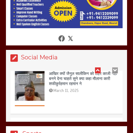
आखिर क्यों जैनुल सालीकिन को शहर काजी नहीं
बनने देना चाहते सुने क्या कहा मौलाना कारी
शफीकुर्रहमान रहमान ने
March 11, 2025
Social Media
बिजली विभाग से परेशान होकर बागपत में एक संत
ने सरकार को दी आमरण अनशन की चेतावनी
March 8, 2025
मेरठ सुराजकुंड शमशान घाट में चिता से अस्थि