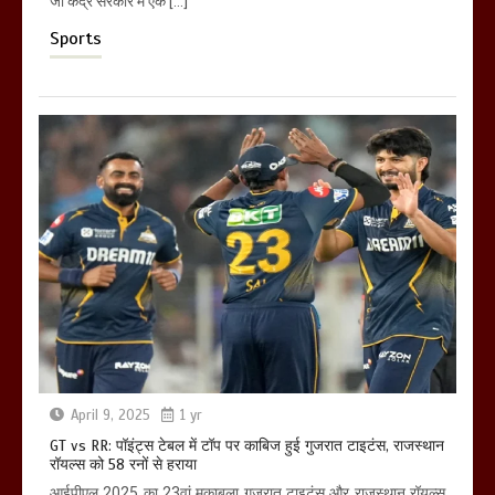
जो केंद्र सरकार में एक […]
Sports
April 9, 2025
1 yr
GT vs RR: पॉइंट्स टेबल में टॉप पर काबिज हुई गुजरात टाइटंस, राजस्थान
रॉयल्स को 58 रनों से हराया
आईपीएल 2025 का 23वां मुकाबला गुजरात टाइटंस और राजस्थान रॉयल्स