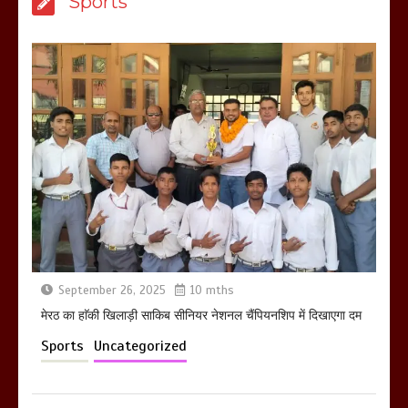
Sports
उठाकर खाते कुत्ते का वीडियो इंटरनेट पर जमकर
हो रहा वायरल
March 6, 2025
होलिका रखने पर लात मार कर होलिका को किया
तहस नहस,मोहल्ले वालों के साथ की गई गाली
गलोच ,कहा अगर रखी गई होली तो होगा खून
खराबा,
March 11, 2025
September 26, 2025
10 mths
मेरठ का हाॅकी खिलाड़ी साकिब सीनियर नेशनल चैंपियनशिप में दिखाएगा दम
Sports
Uncategorized