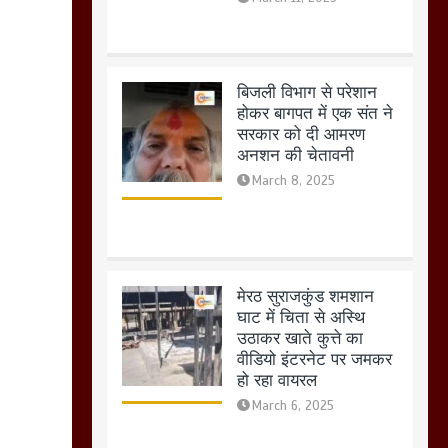
अनशन की चेतावनी
March 8, 2025
मेरठ सुराजकुंड शमशान
घाट में चिता से अस्थि
उठाकर खाते कुत्ते का
वीडियो इंटरनेट पर जमकर
हो रहा वायरल
March 6, 2025
होलिका रखने पर लात मार
कर होलिका को किया तहस
नहस,मोहल्ले वालों के साथ
की गई गाली गलोच ,कहा
अगर रखी गई होली तो होगा