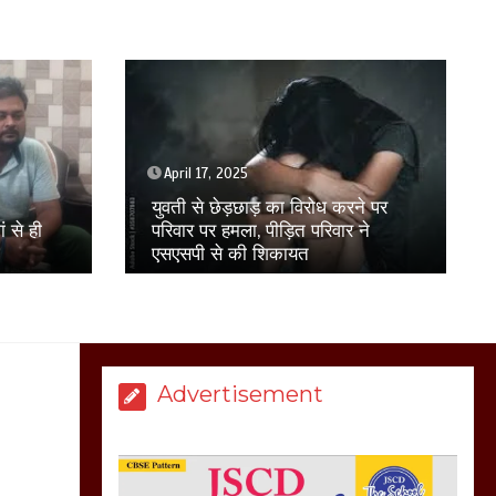
बिजली विभाग से परेशान
होकर बागपत में एक संत ने
सरकार को दी आमरण
अनशन की चेतावनी
March 8, 2025
April 17, 2025
1 min
ने पर
बिल्डर पंकज मित्तल के घर ED की रेड,
 ने
5-6 गाड़ियों में पहुंची टीम, दस्तावजण
मेरठ सुराजकुंड शमशान
ओरा लैपटॉप कब्जे में लिए
घाट में चिता से अस्थि
उठाकर खाते कुत्ते का
वीडियो इंटरनेट पर जमकर
हो रहा वायरल
March 6, 2025
Advertisement
होलिका रखने पर लात मार