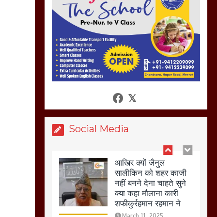
कर होलिका को किया तहस
नहस,मोहल्ले वालों के साथ
की गई गाली गलोच ,कहा
अगर रखी गई होली तो होगा
खून खराबा,
March 11, 2025
आखिर क्यों जैनुल
सालीकिन को शहर काजी
नहीं बनने देना चाहते सुने
क्या कहा मौलाना कारी
Social Media
शफीकुर्रहमान रहमान ने
March 11, 2025
बिजली विभाग से परेशान
होकर बागपत में एक संत ने
सरकार को दी आमरण