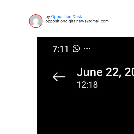
by
Opposition Desk
oppositiondigitalnews@gmail.com