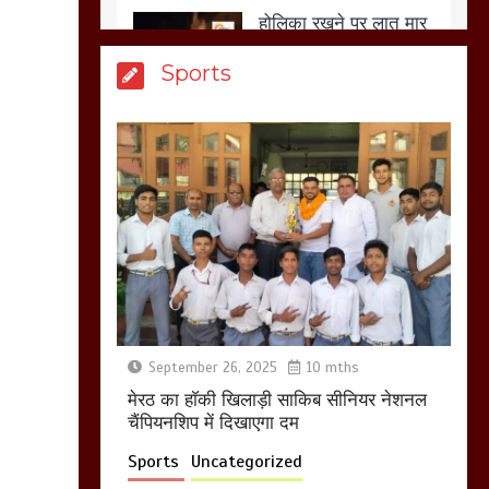
आखिर क्यों जैनुल
Sports
सालीकिन को शहर काजी
नहीं बनने देना चाहते सुने
क्या कहा मौलाना कारी
शफीकुर्रहमान रहमान ने
March 11, 2025
बिजली विभाग से परेशान
होकर बागपत में एक संत ने
सरकार को दी आमरण
अनशन की चेतावनी
September 26, 2025
10 mths
March 8, 2025
मेरठ का हाॅकी खिलाड़ी साकिब सीनियर नेशनल
चैंपियनशिप में दिखाएगा दम
Sports
Uncategorized