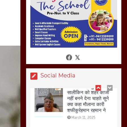
अगर रखी गई होली तो होगा
खून खराबा,
March 11, 2025
आखिर क्यों जैनुल
सालीकिन को शहर काजी
नहीं बनने देना चाहते सुने
क्या कहा मौलाना कारी
शफीकुर्रहमान रहमान ने
March 11, 2025
Social Media
बिजली विभाग से परेशान
होकर बागपत में एक संत ने
सरकार को दी आमरण
अनशन की चेतावनी
March 8, 2025