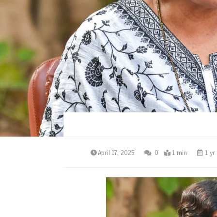
April 17, 2025
0
1 min
1 yr