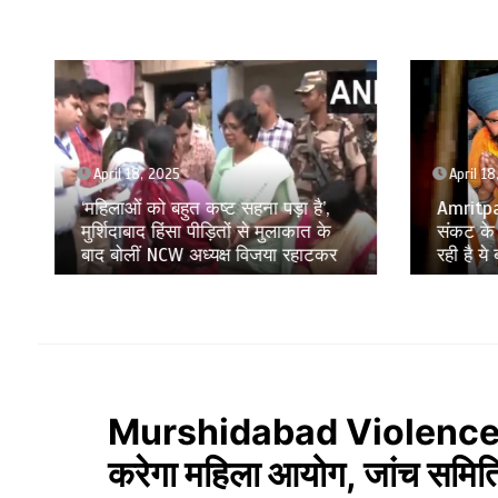
April 18, 2025
April 1
‘महिलाओं को बहुत कष्ट सहना पड़ा है’,
Amritpa
मुर्शिदाबाद हिंसा पीड़ितों से मुलाकात के
संकट के 
बाद बोलीं NCW अध्यक्ष विजया रहाटकर
रही है ये
Murshidabad Violence: मह
करेगा महिला आयोग, जांच समित