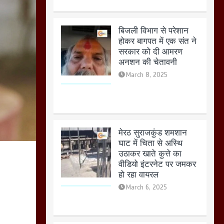
मेरठ सुराजकुंड शमशान
घाट में चिता से अस्थि
उठाकर खाते कुत्ते का
वीडियो इंटरनेट पर जमकर
हो रहा वायरल
March 6, 2025
होलिका रखने पर लात मार
कर होलिका को किया तहस
नहस,मोहल्ले वालों के साथ
की गई गाली गलोच ,कहा
अगर रखी गई होली तो होगा
खून खराबा,
March 11, 2025