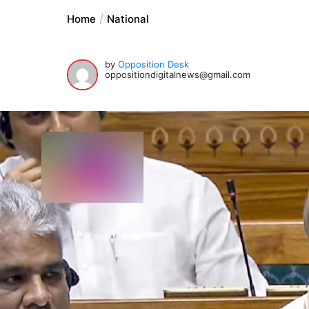
Home
National
by
Opposition Desk
oppositiondigitalnews@gmail.com