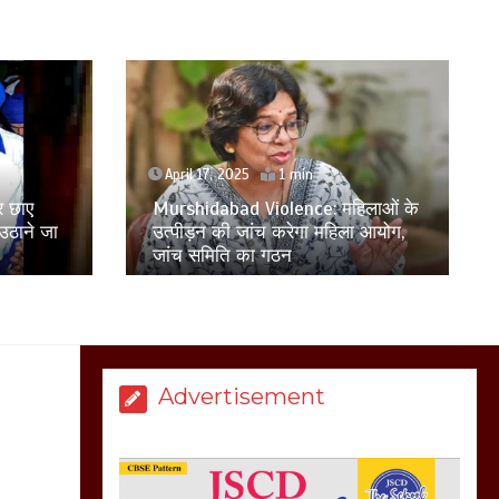
नहीं बनने देना चाहते सुने
क्या कहा मौलाना कारी
शफीकुर्रहमान रहमान ने
March 11, 2025
बिजली विभाग से परेशान
April 17, 2025
1 min
िलाओं के
होकर बागपत में एक संत ने
ा आयोग,
दिल्ली में अवैध रूप से रह रहे आठ
सरकार को दी आमरण
बांग्लादेशी नागरिक हिरासत में लिए गए
अनशन की चेतावनी
March 8, 2025
Advertisement
मेरठ सुराजकुंड शमशान
घाट में चिता से अस्थि
उठाकर खाते कुत्ते का
वीडियो इंटरनेट पर जमकर