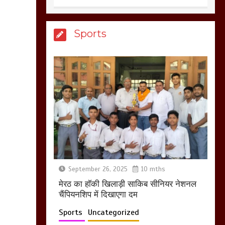
होलिका रखने पर लात मार
Sports
कर होलिका को किया तहस
नहस,मोहल्ले वालों के साथ
की गई गाली गलोच ,कहा
अगर रखी गई होली तो होगा
खून खराबा,
March 11, 2025
आखिर क्यों जैनुल
सालीकिन को शहर काजी
नहीं बनने देना चाहते सुने
क्या कहा मौलाना कारी
शफीकुर्रहमान रहमान ने
September 26, 2025
10 mths
March 11, 2025
मेरठ का हाॅकी खिलाड़ी साकिब सीनियर नेशनल
चैंपियनशिप में दिखाएगा दम
Sports
Uncategorized