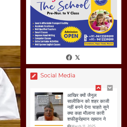
हो रहा वायरल
March 6, 2025
होलिका रखने पर लात मार
कर होलिका को किया तहस
नहस,मोहल्ले वालों के साथ
की गई गाली गलोच ,कहा
अगर रखी गई होली तो होगा
खून खराबा,
March 11, 2025
Social Media
आखिर क्यों जैनुल
सालीकिन को शहर काजी
नहीं बनने देना चाहते सुने
क्या कहा मौलाना कारी
शफीकुर्रहमान रहमान ने
March 11, 2025