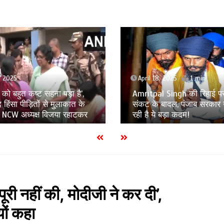
8, 2025
1 min
April 17, 2025
1 min
l Singh की रिहाई पर छाए
Murshidabad Violence: मह
 बादल, पंजाब सरकार उठाने जा
उत्पीड़न की जांच करेगा महिल
े बड़ा कदम!
जांच समिति का गठन
पूरी नहीं की, मोदीजी ने कर दी’,
ों कहा