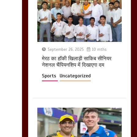
आखिर क्यों जैनुल
सालीकिन को शहर काजी
नहीं बनने देना चाहते सुने
क्या कहा मौलाना कारी
शफीकुर्रहमान रहमान ने
March 11, 2025
September 26, 2025
10 mths
मेरठ का हाॅकी खिलाड़ी साकिब सीनियर
नेशनल चैंपियनशिप में दिखाएगा दम
बिजली विभाग से परेशान
होकर बागपत में एक संत ने
Sports
Uncategorized
सरकार को दी आमरण
अनशन की चेतावनी
March 8, 2025