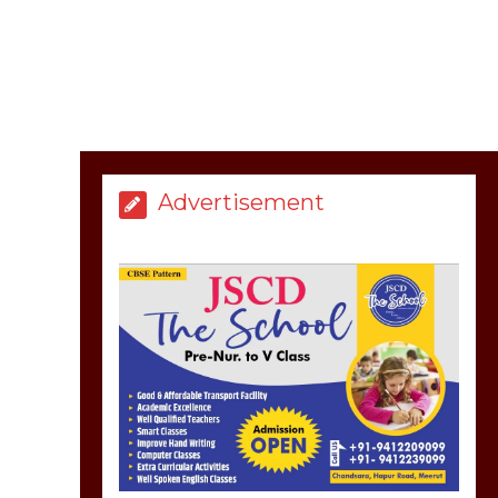
March 8, 2025
मेरठ सुराजकुंड शमशान
घाट में चिता से अस्थि
उठाकर खाते कुत्ते का
Advertisement
वीडियो इंटरनेट पर जमकर
हो रहा वायरल
March 6, 2025
होलिका रखने पर लात मार
कर होलिका को किया तहस
नहस,मोहल्ले वालों के साथ
की गई गाली गलोच ,कहा
अगर रखी गई होली तो होगा
खून खराबा,