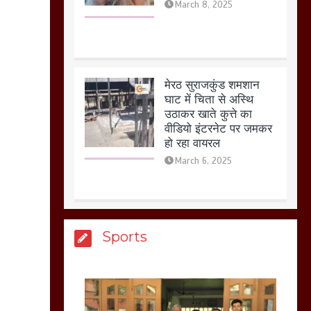
मेरठ सुराजकुंड शमशान
घाट में चिता से अस्थि
उठाकर खाते कुत्ते का
वीडियो इंटरनेट पर जमकर
हो रहा वायरल
March 6, 2025
होलिका रखने पर लात मार
कर होलिका को किया तहस
नहस,मोहल्ले वालों के साथ
की गई गाली गलोच ,कहा
Sports
अगर रखी गई होली तो होगा
खून खराबा,
March 11, 2025