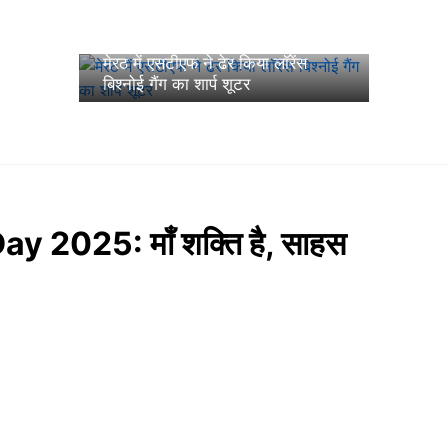
February 26, 2025
मेरठ में एसटीएफ ने ढेर किया लॉरेंस
बिश्नोई गैंग का शार्प शूटर
2025: माँ शक्ति है, साहस