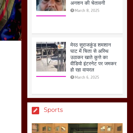
मेरठ सुराजकुंड शमशान
घाट में चिता से अस्थि
उठाकर खाते कुत्ते का
वीडियो इंटरनेट पर जमकर
हो रहा वायरल
March 6, 2025
होलिका रखने पर लात मार
कर होलिका को किया तहस
नहस,मोहल्ले वालों के साथ
की गई गाली गलोच ,कहा
अगर रखी गई होली तो होगा
खून खराबा,
March 11, 2025
Sports
आखिर क्यों जैनुल
सालीकिन को शहर काजी