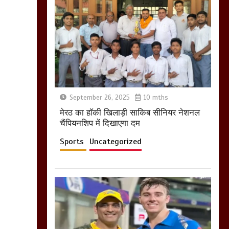
नहीं बनने देना चाहते सुने
क्या कहा मौलाना कारी
शफीकुर्रहमान रहमान ने
March 11, 2025
बिजली विभाग से परेशान
September 26, 2025
10 mths
होकर बागपत में एक संत ने
मेरठ का हाॅकी खिलाड़ी साकिब सीनियर नेशनल
सरकार को दी आमरण
चैंपियनशिप में दिखाएगा दम
अनशन की चेतावनी
March 8, 2025
Sports
Uncategorized