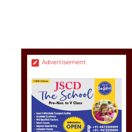
मेरठ सुराजकुंड शमशान
घाट में चिता से अस्थि
उठाकर खाते कुत्ते का
वीडियो इंटरनेट पर जमकर
हो रहा वायरल
March 6, 2025
Advertisement
होलिका रखने पर लात मार
कर होलिका को किया तहस
नहस,मोहल्ले वालों के साथ
की गई गाली गलोच ,कहा
अगर रखी गई होली तो होगा
खून खराबा,
March 11, 2025