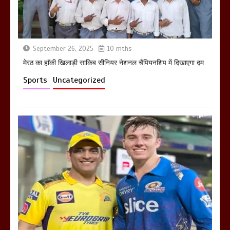
September 26, 2025
10 mths
होलिका रखने पर लात मार कर होलिका को किया
तहस नहस,मोहल्ले वालों के साथ की गई गाली
मेरठ का हाॅकी खिलाड़ी साकिब सीनियर नेशनल चैंपियनशिप में दिखाएगा दम
गलोच ,कहा अगर रखी गई होली तो होगा खून
Sports
Uncategorized
खराबा,
March 11, 2025