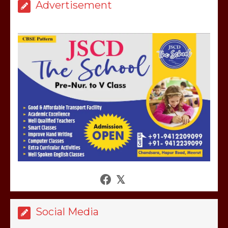
Advertisement
मेरठ सुराजकुंड शमशान घाट में चिता से अस्थि
उठाकर खाते कुत्ते का वीडियो इंटरनेट पर जमकर
हो रहा वायरल
March 6, 2025
होलिका रखने पर लात मार कर होलिका को किया
तहस नहस,मोहल्ले वालों के साथ की गई गाली
गलोच ,कहा अगर रखी गई होली तो होगा खून
खराबा,
March 11, 2025
Social Media