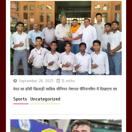
मेरठ सुराजकुंड शमशान घाट में चिता से अस्थि
उठाकर खाते कुत्ते का वीडियो इंटरनेट पर जमकर
हो रहा वायरल
March 6, 2025
September 26, 2025
11 mths
होलिका रखने पर लात मार कर होलिका को किया
तहस नहस,मोहल्ले वालों के साथ की गई गाली
मेरठ का हाॅकी खिलाड़ी साकिब सीनियर नेशनल चैंपियनशिप में दिखाएगा दम
गलोच ,कहा अगर रखी गई होली तो होगा खून
Sports
Uncategorized
खराबा,
March 11, 2025