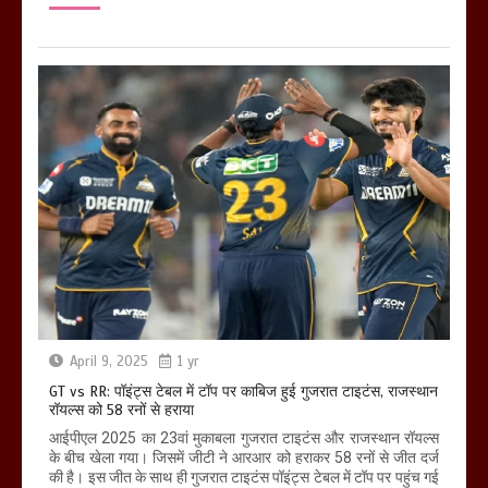
April 9, 2025
1 yr
GT vs RR: पॉइंट्स टेबल में टॉप पर काबिज हुई गुजरात टाइटंस, राजस्थान
रॉयल्स को 58 रनों से हराया
आईपीएल 2025 का 23वां मुकाबला गुजरात टाइटंस और राजस्थान रॉयल्स
के बीच खेला गया। जिसमें जीटी ने आरआर को हराकर 58 रनों से जीत दर्ज
की है। इस जीत के साथ ही गुजरात टाइटंस पॉइंट्स टेबल में टॉप पर पहुंच गई