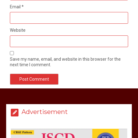
Email
*
Website
Save my name, email, and website in this browser for the
next time I comment.
मेरठ सुराजकुंड शमशान घाट में चिता से अस्थि
उठाकर खाते कुत्ते का वीडियो इंटरनेट पर जमकर
हो रहा वायरल
Advertisement
March 6, 2025