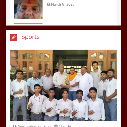
मेरठ सुराजकुंड शमशान घाट में चिता से अस्थि
Sports
उठाकर खाते कुत्ते का वीडियो इंटरनेट पर जमकर
हो रहा वायरल
March 6, 2025
होलिका रखने पर लात मार कर होलिका को किया
तहस नहस,मोहल्ले वालों के साथ की गई गाली
गलोच ,कहा अगर रखी गई होली तो होगा खून
खराबा,
March 11, 2025
September 26, 2025
11 mths