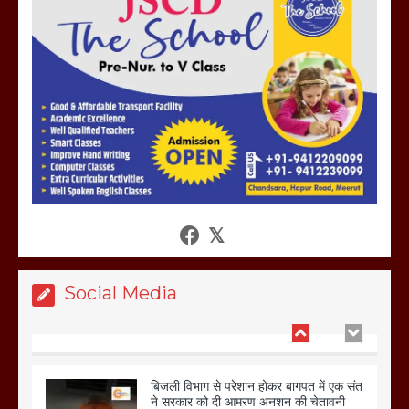
होलिका रखने पर लात मार कर होलिका को किया
तहस नहस,मोहल्ले वालों के साथ की गई गाली
गलोच ,कहा अगर रखी गई होली तो होगा खून
खराबा,
March 11, 2025
आखिर क्यों जैनुल सालीकिन को शहर काजी नहीं
बनने देना चाहते सुने क्या कहा मौलाना कारी
शफीकुर्रहमान रहमान ने
March 11, 2025
Social Media
बिजली विभाग से परेशान होकर बागपत में एक संत
ने सरकार को दी आमरण अनशन की चेतावनी
March 8, 2025