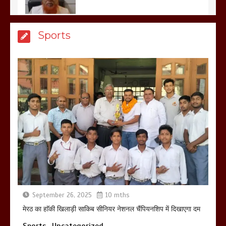
बिजली विभाग से परेशान होकर बागपत में एक संत
Sports
ने सरकार को दी आमरण अनशन की चेतावनी
March 8, 2025
मेरठ सुराजकुंड शमशान घाट में चिता से अस्थि
उठाकर खाते कुत्ते का वीडियो इंटरनेट पर जमकर
हो रहा वायरल
March 6, 2025
September 26, 2025
10 mths
होलिका रखने पर लात मार कर होलिका को किया
तहस नहस,मोहल्ले वालों के साथ की गई गाली
मेरठ का हाॅकी खिलाड़ी साकिब सीनियर नेशनल चैंपियनशिप में दिखाएगा दम
गलोच ,कहा अगर रखी गई होली तो होगा खून