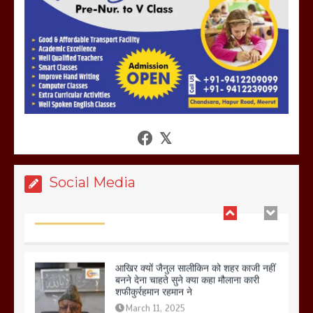
उठाकर खाते कुत्ते का वीडियो इंटरनेट पर जमकर
हो रहा वायरल
March 6, 2025
होलिका रखने पर लात मार कर होलिका को किया
तहस नहस,मोहल्ले वालों के साथ की गई गाली
गलोच ,कहा अगर रखी गई होली तो होगा खून
खराबा,
March 11, 2025
Social Media
आखिर क्यों जैनुल सालीकिन को शहर काजी नहीं
बनने देना चाहते सुने क्या कहा मौलाना कारी
शफीकुर्रहमान रहमान ने
March 11, 2025