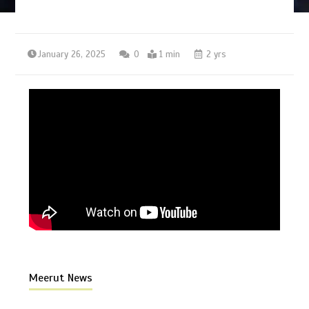
January 26, 2025
0
1 min
2 yrs
Meerut News