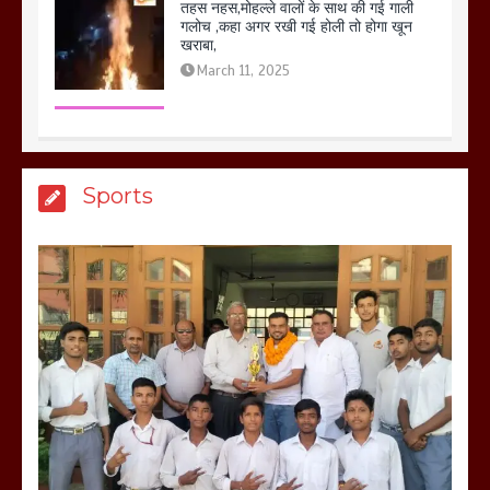
गलोच ,कहा अगर रखी गई होली तो होगा खून
खराबा,
March 11, 2025
आखिर क्यों जैनुल सालीकिन को शहर काजी नहीं
बनने देना चाहते सुने क्या कहा मौलाना कारी
Sports
शफीकुर्रहमान रहमान ने
March 11, 2025
बिजली विभाग से परेशान होकर बागपत में एक संत
ने सरकार को दी आमरण अनशन की चेतावनी
March 8, 2025