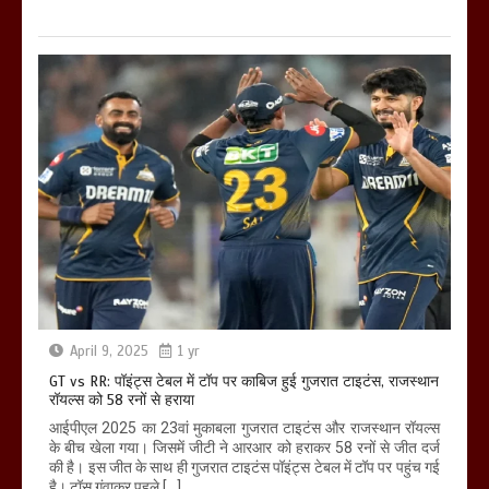
April 9, 2025
1 yr
GT vs RR: पॉइंट्स टेबल में टॉप पर काबिज हुई गुजरात टाइटंस, राजस्थान
रॉयल्स को 58 रनों से हराया
आईपीएल 2025 का 23वां मुकाबला गुजरात टाइटंस और राजस्थान रॉयल्स
के बीच खेला गया। जिसमें जीटी ने आरआर को हराकर 58 रनों से जीत दर्ज
की है। इस जीत के साथ ही गुजरात टाइटंस पॉइंट्स टेबल में टॉप पर पहुंच गई
है। टॉस गंवाकर पहले […]