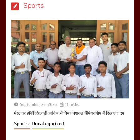
मेरठ सुराजकुंड शमशान घाट में चिता से अस्थि
Sports
उठाकर खाते कुत्ते का वीडियो इंटरनेट पर जमकर
हो रहा वायरल
March 6, 2025
होलिका रखने पर लात मार कर होलिका को किया
तहस नहस,मोहल्ले वालों के साथ की गई गाली
गलोच ,कहा अगर रखी गई होली तो होगा खून
खराबा,
March 11, 2025
September 26, 2025
11 mths
मेरठ का हाॅकी खिलाड़ी साकिब सीनियर नेशनल चैंपियनशिप में दिखाएगा दम
Sports
Uncategorized