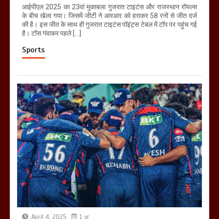
आईपीएल 2025 का 23वां मुकाबला गुजरात टाइटंस और राजस्थान रॉयल्स
के बीच खेला गया। जिसमें जीटी ने आरआर को हराकर 58 रनों से जीत दर्ज
की है। इस जीत के साथ ही गुजरात टाइटंस पॉइंट्स टेबल में टॉप पर पहुंच गई
है। टॉस गंवाकर पहले […]
Sports
April 4, 2025
1 yr