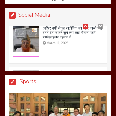
March 11, 2025
Social Media
बिजली विभाग से परेशान होकर बागपत में एक संत
ने सरकार को दी आमरण अनशन की चेतावनी
March 8, 2025
मेरठ सुराजकुंड शमशान घाट में चिता से अस्थि
Sports
उठाकर खाते कुत्ते का वीडियो इंटरनेट पर जमकर
हो रहा वायरल
March 6, 2025