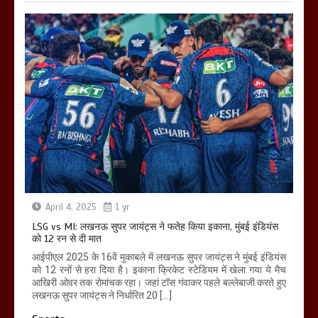
April 4, 2025
1 yr
LSG vs MI: लखनऊ सुपर जायंट्स ने फतेह किया इकाना, मुंबई इंडियंस
को 12 रन से दी मात
आईपीएल 2025 के 16वें मुकाबले में लखनऊ सुपर जायंट्स ने मुंबई इंडियंस
को 12 रनों से हरा दिया है। इकाना क्रिकेट स्टेडियम में खेला गया ये मैच
आखिरी ओवर तक रोमांचक रहा। जहां टॉस गंवाकर पहले बल्लेबाजी करते हुए
लखनऊ सुपर जायंट्स ने निर्धारित 20 […]