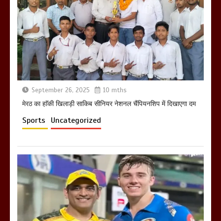
होलिका रखने पर लात मार कर होलिका को किया
तहस नहस,मोहल्ले वालों के साथ की गई गाली
गलोच ,कहा अगर रखी गई होली तो होगा खून
खराबा,
March 11, 2025
September 26, 2025
10 mths
मेरठ का हाॅकी खिलाड़ी साकिब सीनियर नेशनल चैंपियनशिप में दिखाएगा दम
Sports
Uncategorized