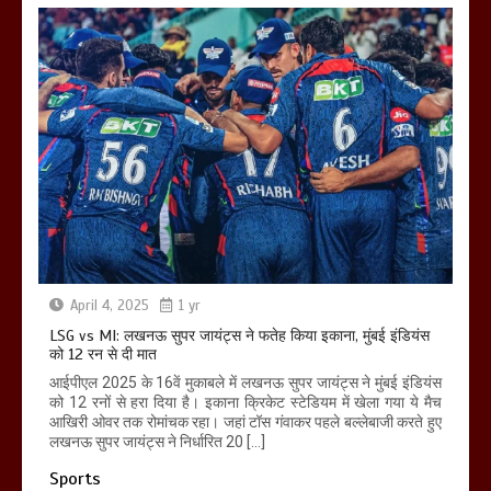
April 4, 2025
1 yr
LSG vs MI: लखनऊ सुपर जायंट्स ने फतेह किया इकाना, मुंबई इंडियंस
को 12 रन से दी मात
आईपीएल 2025 के 16वें मुकाबले में लखनऊ सुपर जायंट्स ने मुंबई इंडियंस
को 12 रनों से हरा दिया है। इकाना क्रिकेट स्टेडियम में खेला गया ये मैच
आखिरी ओवर तक रोमांचक रहा। जहां टॉस गंवाकर पहले बल्लेबाजी करते हुए
लखनऊ सुपर जायंट्स ने निर्धारित 20 […]
Sports