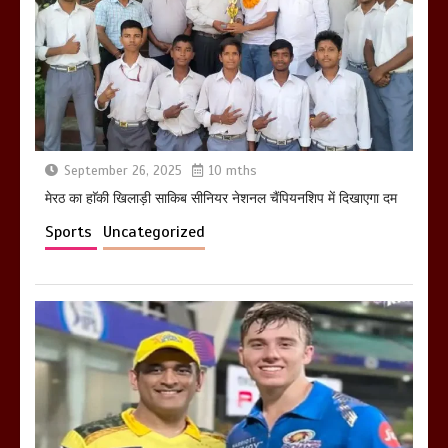
होलिका रखने पर लात मार कर होलिका को किया
तहस नहस,मोहल्ले वालों के साथ की गई गाली
गलोच ,कहा अगर रखी गई होली तो होगा खून
खराबा,
March 11, 2025
September 26, 2025
10 mths
मेरठ का हाॅकी खिलाड़ी साकिब सीनियर नेशनल चैंपियनशिप में दिखाएगा दम
Sports
Uncategorized