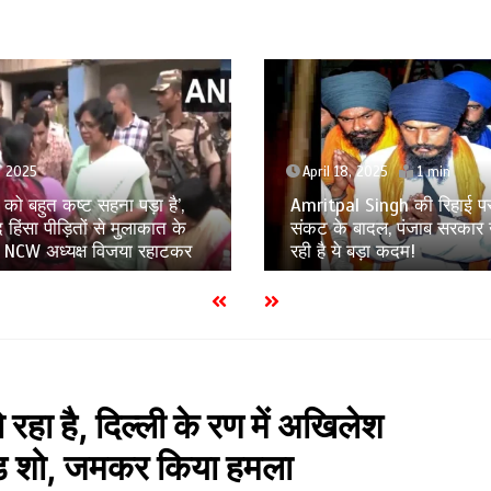
8, 2025
1 min
April 17, 2025
1 min
l Singh की रिहाई पर छाए
Murshidabad Violence: मह
बादल, पंजाब सरकार उठाने जा
उत्पीड़न की जांच करेगा महिल
 बड़ा कदम!
जांच समिति का गठन
 रहा है, दिल्ली के रण में अख‍िलेश
ड शो, जमकर किया हमला