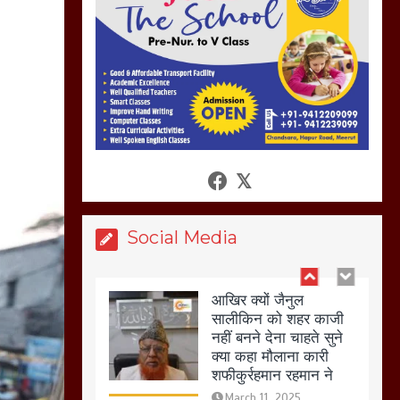
की गई गाली गलोच ,कहा
अगर रखी गई होली तो होगा
खून खराबा,
March 11, 2025
आखिर क्यों जैनुल
सालीकिन को शहर काजी
नहीं बनने देना चाहते सुने
क्या कहा मौलाना कारी
शफीकुर्रहमान रहमान ने
March 11, 2025
Social Media
बिजली विभाग से परेशान
होकर बागपत में एक संत ने
सरकार को दी आमरण
अनशन की चेतावनी
March 8, 2025