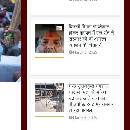
मेरठ सुराजकुंड शमशान
घाट में चिता से अस्थि
उठाकर खाते कुत्ते का
वीडियो इंटरनेट पर जमकर
हो रहा वायरल
March 6, 2025
होलिका रखने पर लात मार
कर होलिका को किया तहस
नहस,मोहल्ले वालों के साथ
की गई गाली गलोच ,कहा
अगर रखी गई होली तो होगा
खून खराबा,
March 11, 2025