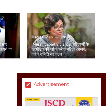
होकर बागपत में एक संत ने
सरकार को दी आमरण
अनशन की चेतावनी
March 8, 2025
April 17, 2025
1 min
मेरठ सुराजकुंड शमशान
िलाओं के
घाट में चिता से अस्थि
ा आयोग,
दिल्ली में अवैध रूप से रह रहे आठ
उठाकर खाते कुत्ते का
बांग्लादेशी नागरिक हिरासत में लिए गए
वीडियो इंटरनेट पर जमकर
हो रहा वायरल
March 6, 2025
Advertisement
होलिका रखने पर लात मार
कर होलिका को किया तहस
नहस,मोहल्ले वालों के साथ