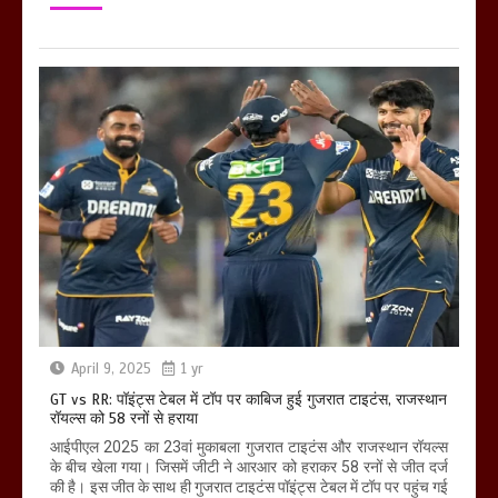
April 9, 2025
1 yr
GT vs RR: पॉइंट्स टेबल में टॉप पर काबिज हुई गुजरात टाइटंस, राजस्थान
रॉयल्स को 58 रनों से हराया
आईपीएल 2025 का 23वां मुकाबला गुजरात टाइटंस और राजस्थान रॉयल्स
के बीच खेला गया। जिसमें जीटी ने आरआर को हराकर 58 रनों से जीत दर्ज
की है। इस जीत के साथ ही गुजरात टाइटंस पॉइंट्स टेबल में टॉप पर पहुंच गई