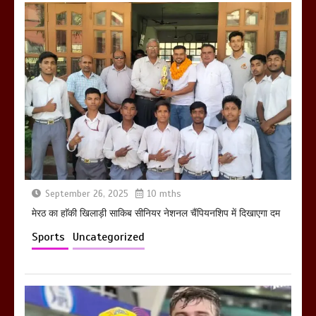
होलिका रखने पर लात मार कर होलिका को किया
तहस नहस,मोहल्ले वालों के साथ की गई गाली
गलोच ,कहा अगर रखी गई होली तो होगा खून
खराबा,
March 11, 2025
September 26, 2025
10 mths
मेरठ का हाॅकी खिलाड़ी साकिब सीनियर नेशनल चैंपियनशिप में दिखाएगा दम
Sports
Uncategorized