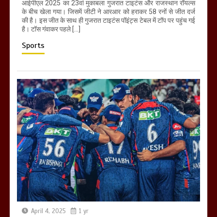
आईपीएल 2025 का 23वां मुकाबला गुजरात टाइटंस और राजस्थान रॉयल्स
के बीच खेला गया। जिसमें जीटी ने आरआर को हराकर 58 रनों से जीत दर्ज
की है। इस जीत के साथ ही गुजरात टाइटंस पॉइंट्स टेबल में टॉप पर पहुंच गई
है। टॉस गंवाकर पहले […]
Sports
April 4, 2025
1 yr