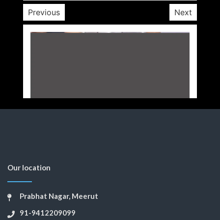
Previous
Next
Our location
Prabhat Nagar, Meerut
91-9412209099