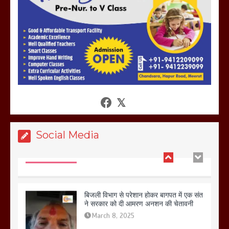
तहस नहस,मोहल्ले वालों के साथ की गई गाली
गलोच ,कहा अगर रखी गई होली तो होगा खून
खराबा,
March 11, 2025
आखिर क्यों जैनुल सालीकिन को शहर काजी नहीं
बनने देना चाहते सुने क्या कहा मौलाना कारी
शफीकुर्रहमान रहमान ने
March 11, 2025
Social Media
बिजली विभाग से परेशान होकर बागपत में एक संत
ने सरकार को दी आमरण अनशन की चेतावनी
March 8, 2025