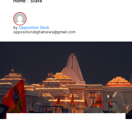
Home
State
by
Opposition Desk
oppositiondigitalnews@gmail.com