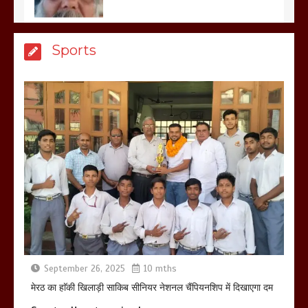
मेरठ सुराजकुंड शमशान घाट में चिता से अस्थि
Sports
उठाकर खाते कुत्ते का वीडियो इंटरनेट पर जमकर
हो रहा वायरल
March 6, 2025
होलिका रखने पर लात मार कर होलिका को किया
तहस नहस,मोहल्ले वालों के साथ की गई गाली
गलोच ,कहा अगर रखी गई होली तो होगा खून
खराबा,
March 11, 2025
September 26, 2025
10 mths
मेरठ का हाॅकी खिलाड़ी साकिब सीनियर नेशनल चैंपियनशिप में दिखाएगा दम