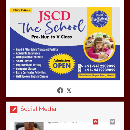
होलिका रखने पर लात मार कर होलिका को किया
तहस नहस,मोहल्ले वालों के साथ की गई गाली
गलोच ,कहा अगर रखी गई होली तो होगा खून
खराबा,
March 11, 2025
आखिर क्यों जैनुल सालीकिन को शहर काजी नहीं
बनने देना चाहते सुने क्या कहा मौलाना कारी
शफीकुर्रहमान रहमान ने
March 11, 2025
Social Media
बिजली विभाग से परेशान होकर बागपत में एक संत