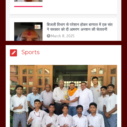
ने सरकार को दी आमरण अनशन की चेतावनी
March 8, 2025
मेरठ सुराजकुंड शमशान घाट में चिता से अस्थि
Sports
उठाकर खाते कुत्ते का वीडियो इंटरनेट पर जमकर
हो रहा वायरल
March 6, 2025
होलिका रखने पर लात मार कर होलिका को किया
तहस नहस,मोहल्ले वालों के साथ की गई गाली
गलोच ,कहा अगर रखी गई होली तो होगा खून
खराबा,
March 11, 2025