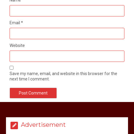
Name
*
Email
*
Website
Save my name, email, and website in this browser for the
next time I comment.
मेरठ सुराजकुंड शमशान घाट में चिता से अस्थि
उठाकर खाते कुत्ते का वीडियो इंटरनेट पर जमकर
हो रहा वायरल
Advertisement
March 6, 2025