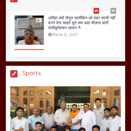
बिजली विभाग से परेशान होकर बागपत में एक संत
ने सरकार को दी आमरण अनशन की चेतावनी
March 8, 2025
मेरठ सुराजकुंड शमशान घाट में चिता से अस्थि
Sports
उठाकर खाते कुत्ते का वीडियो इंटरनेट पर जमकर
हो रहा वायरल
March 6, 2025
होलिका रखने पर लात मार कर होलिका को किया
तहस नहस,मोहल्ले वालों के साथ की गई गाली
गलोच ,कहा अगर रखी गई होली तो होगा खून