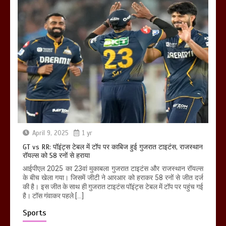
April 9, 2025
1 yr
GT vs RR: पॉइंट्स टेबल में टॉप पर काबिज हुई गुजरात टाइटंस, राजस्थान
रॉयल्स को 58 रनों से हराया
आईपीएल 2025 का 23वां मुकाबला गुजरात टाइटंस और राजस्थान रॉयल्स
के बीच खेला गया। जिसमें जीटी ने आरआर को हराकर 58 रनों से जीत दर्ज
की है। इस जीत के साथ ही गुजरात टाइटंस पॉइंट्स टेबल में टॉप पर पहुंच गई
है। टॉस गंवाकर पहले […]
Sports