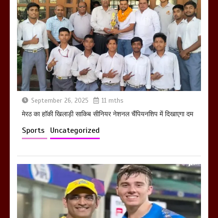
मेरठ सुराजकुंड शमशान घाट में चिता से अस्थि
उठाकर खाते कुत्ते का वीडियो इंटरनेट पर जमकर
हो रहा वायरल
March 6, 2025
September 26, 2025
11 mths
होलिका रखने पर लात मार कर होलिका को किया
तहस नहस,मोहल्ले वालों के साथ की गई गाली
मेरठ का हाॅकी खिलाड़ी साकिब सीनियर नेशनल चैंपियनशिप में दिखाएगा दम
गलोच ,कहा अगर रखी गई होली तो होगा खून
Sports
Uncategorized
खराबा,
March 11, 2025