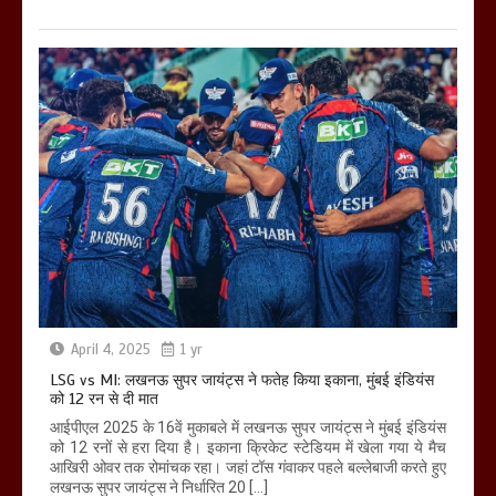
April 4, 2025
1 yr
LSG vs MI: लखनऊ सुपर जायंट्स ने फतेह किया इकाना, मुंबई इंडियंस
को 12 रन से दी मात
आईपीएल 2025 के 16वें मुकाबले में लखनऊ सुपर जायंट्स ने मुंबई इंडियंस
को 12 रनों से हरा दिया है। इकाना क्रिकेट स्टेडियम में खेला गया ये मैच
आखिरी ओवर तक रोमांचक रहा। जहां टॉस गंवाकर पहले बल्लेबाजी करते हुए
लखनऊ सुपर जायंट्स ने निर्धारित 20 […]