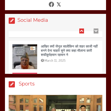
गलोच ,कहा अगर रखी गई होली तो होगा खून
खराबा,
March 11, 2025
Social Media
आखिर क्यों जैनुल सालीकिन को शहर काजी नहीं
बनने देना चाहते सुने क्या कहा मौलाना कारी
शफीकुर्रहमान रहमान ने
March 11, 2025
बिजली विभाग से परेशान होकर बागपत में एक संत
Sports
ने सरकार को दी आमरण अनशन की चेतावनी
March 8, 2025