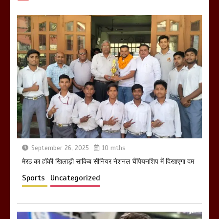
March 8, 2025
मेरठ सुराजकुंड शमशान घाट में चिता से अस्थि
उठाकर खाते कुत्ते का वीडियो इंटरनेट पर जमकर
हो रहा वायरल
March 6, 2025
September 26, 2025
10 mths
होलिका रखने पर लात मार कर होलिका को किया
तहस नहस,मोहल्ले वालों के साथ की गई गाली
मेरठ का हाॅकी खिलाड़ी साकिब सीनियर नेशनल चैंपियनशिप में दिखाएगा दम
गलोच ,कहा अगर रखी गई होली तो होगा खून
Sports
Uncategorized
खराबा,
March 11, 2025