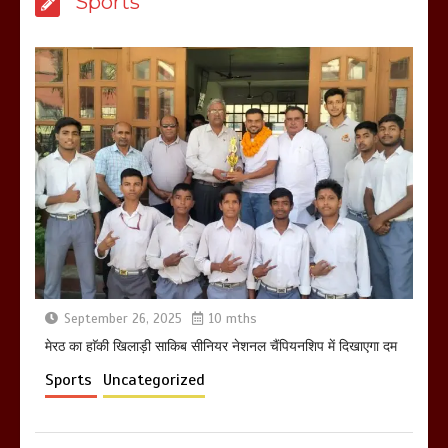
Sports
उठाकर खाते कुत्ते का वीडियो इंटरनेट पर जमकर
हो रहा वायरल
March 6, 2025
होलिका रखने पर लात मार कर होलिका को किया
तहस नहस,मोहल्ले वालों के साथ की गई गाली
गलोच ,कहा अगर रखी गई होली तो होगा खून
खराबा,
March 11, 2025
September 26, 2025
10 mths
मेरठ का हाॅकी खिलाड़ी साकिब सीनियर नेशनल चैंपियनशिप में दिखाएगा दम
Sports
Uncategorized