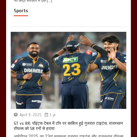
जो केंद्र सरकार में एक […]
Sports
April 9, 2025
1 yr
GT vs RR: पॉइंट्स टेबल में टॉप पर काबिज हुई गुजरात टाइटंस, राजस्थान
रॉयल्स को 58 रनों से हराया
आईपीएल 2025 का 23वां मुकाबला गुजरात टाइटंस और राजस्थान रॉयल्स