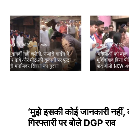
April 18, 2025
April 1
‘महिलाओं को बहुत कष्ट सहना पड़ा है’,
Amritpa
मुर्शिदाबाद हिंसा पीड़ितों से मुलाकात के
संकट के 
बाद बोलीं NCW अध्यक्ष विजया रहाटकर
रही है ये
‘मुझे इसकी कोई जानकारी नहीं, व
गिरफ्तारी पर बोले DGP राव