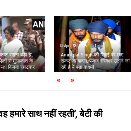
8, 2025
1 min
April 17, 2025
1 min
l Singh की रिहाई पर छाए
Murshidabad Violence: मह
बादल, पंजाब सरकार उठाने जा
उत्पीड़न की जांच करेगा महिल
 बड़ा कदम!
जांच समिति का गठन
ह हमारे साथ नहीं रहती’, बेटी की