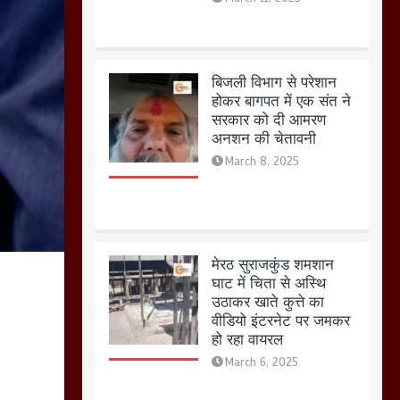
मेरठ सुराजकुंड शमशान
घाट में चिता से अस्थि
उठाकर खाते कुत्ते का
वीडियो इंटरनेट पर जमकर
हो रहा वायरल
March 6, 2025
होलिका रखने पर लात मार
कर होलिका को किया तहस
नहस,मोहल्ले वालों के साथ
की गई गाली गलोच ,कहा
अगर रखी गई होली तो होगा
खून खराबा,
March 11, 2025