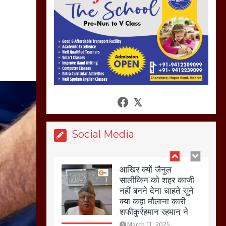
अगर रखी गई होली तो होगा
खून खराबा,
March 11, 2025
आखिर क्यों जैनुल
सालीकिन को शहर काजी
नहीं बनने देना चाहते सुने
क्या कहा मौलाना कारी
शफीकुर्रहमान रहमान ने
March 11, 2025
Social Media
बिजली विभाग से परेशान
होकर बागपत में एक संत ने
सरकार को दी आमरण
अनशन की चेतावनी
March 8, 2025