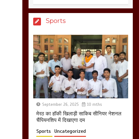
आखिर क्यों जैनुल
Sports
सालीकिन को शहर काजी
नहीं बनने देना चाहते सुने
क्या कहा मौलाना कारी
शफीकुर्रहमान रहमान ने
March 11, 2025
बिजली विभाग से परेशान
होकर बागपत में एक संत ने
सरकार को दी आमरण
अनशन की चेतावनी
September 26, 2025
10 mths
March 8, 2025
मेरठ का हाॅकी खिलाड़ी साकिब सीनियर नेशनल
चैंपियनशिप में दिखाएगा दम
Sports
Uncategorized