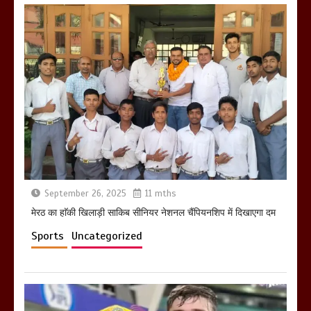
बिजली विभाग से परेशान होकर बागपत में एक संत
ने सरकार को दी आमरण अनशन की चेतावनी
March 8, 2025
September 26, 2025
11 mths
मेरठ सुराजकुंड शमशान घाट में चिता से अस्थि
उठाकर खाते कुत्ते का वीडियो इंटरनेट पर जमकर
मेरठ का हाॅकी खिलाड़ी साकिब सीनियर नेशनल चैंपियनशिप में दिखाएगा दम
हो रहा वायरल
March 6, 2025
Sports
Uncategorized