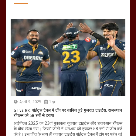
April 9, 2025
1 yr
GT vs RR: पॉइंट्स टेबल में टॉप पर काबिज हुई गुजरात टाइटंस, राजस्थान
रॉयल्स को 58 रनों से हराया
आईपीएल 2025 का 23वां मुकाबला गुजरात टाइटंस और राजस्थान रॉयल्स
के बीच खेला गया। जिसमें जीटी ने आरआर को हराकर 58 रनों से जीत दर्ज
की है। इस जीत के साथ ही गुजरात टाइटंस पॉइंट्स टेबल में टॉप पर पहुंच गई