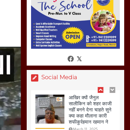
की गई गाली गलोच ,कहा
अगर रखी गई होली तो होगा
खून खराबा,
March 11, 2025
आखिर क्यों जैनुल
सालीकिन को शहर काजी
नहीं बनने देना चाहते सुने
क्या कहा मौलाना कारी
शफीकुर्रहमान रहमान ने
March 11, 2025
Social Media
बिजली विभाग से परेशान
होकर बागपत में एक संत ने
सरकार को दी आमरण
अनशन की चेतावनी
March 8, 2025