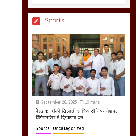
Sports
आखिर क्यों जैनुल
सालीकिन को शहर काजी
नहीं बनने देना चाहते सुने
क्या कहा मौलाना कारी
शफीकुर्रहमान रहमान ने
March 11, 2025
बिजली विभाग से परेशान
होकर बागपत में एक संत ने
सरकार को दी आमरण
अनशन की चेतावनी
September 26, 2025
10 mths
मेरठ का हाॅकी खिलाड़ी साकिब सीनियर नेशनल
March 8, 2025
चैंपियनशिप में दिखाएगा दम
Sports
Uncategorized