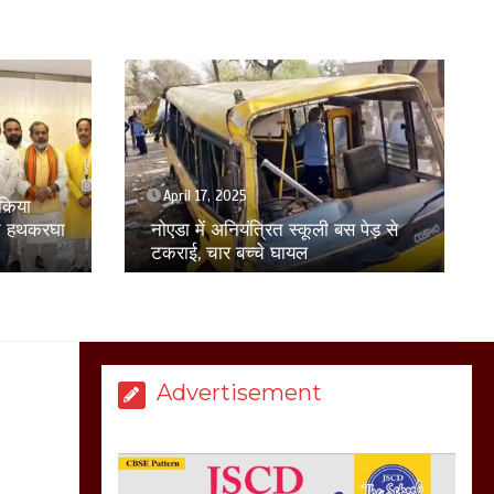
होकर बागपत में एक संत ने
सरकार को दी आमरण
अनशन की चेतावनी
March 8, 2025
April 17, 2025
मेरठ सुराजकुंड शमशान
पेड़ से
उप्र : विदेशी महिला पर्यटक से छेड़छाड़ के
घाट में चिता से अस्थि
आरोप में एक व्यक्ति गिरफ्तार
उठाकर खाते कुत्ते का
वीडियो इंटरनेट पर जमकर
हो रहा वायरल
March 6, 2025
Advertisement
होलिका रखने पर लात मार
कर होलिका को किया तहस
नहस,मोहल्ले वालों के साथ