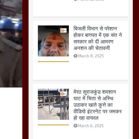
मेरठ सुराजकुंड शमशान
घाट में चिता से अस्थि
उठाकर खाते कुत्ते का
वीडियो इंटरनेट पर जमकर
हो रहा वायरल
March 6, 2025
होलिका रखने पर लात मार
कर होलिका को किया तहस
नहस,मोहल्ले वालों के साथ
की गई गाली गलोच ,कहा
अगर रखी गई होली तो होगा
खून खराबा,
March 11, 2025