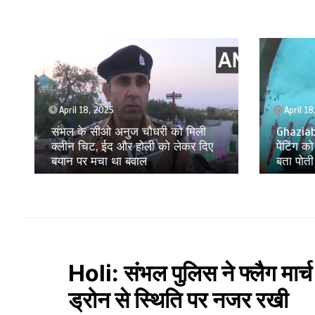
April 18, 2025
April 17
Ghaziabad स्टेशन पर औरंगजेब की
पूर्व राज
पेेंटिंग को लेकर हंगामा, मुस्लिम आक्रांता
इंडिया ए
बता पोती गई कालिख
कारोबार प
Holi: संभल पुलिस ने फ्लैग मार्च
ड्रोन से स्थिति पर नजर रखी