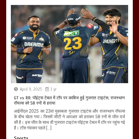
April 9, 2025
1 yr
GT vs RR: पॉइंट्स टेबल में टॉप पर काबिज हुई गुजरात टाइटंस, राजस्थान
रॉयल्स को 58 रनों से हराया
आईपीएल 2025 का 23वां मुकाबला गुजरात टाइटंस और राजस्थान रॉयल्स
के बीच खेला गया। जिसमें जीटी ने आरआर को हराकर 58 रनों से जीत दर्ज
की है। इस जीत के साथ ही गुजरात टाइटंस पॉइंट्स टेबल में टॉप पर पहुंच गई
है। टॉस गंवाकर पहले […]
Sports