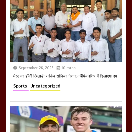
होलिका रखने पर लात मार कर होलिका को किया
तहस नहस,मोहल्ले वालों के साथ की गई गाली
गलोच ,कहा अगर रखी गई होली तो होगा खून
खराबा,
March 11, 2025
September 26, 2025
10 mths
मेरठ का हाॅकी खिलाड़ी साकिब सीनियर नेशनल चैंपियनशिप में दिखाएगा दम
Sports
Uncategorized