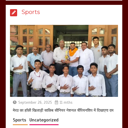
मेरठ सुराजकुंड शमशान घाट में चिता से अस्थि
Sports
उठाकर खाते कुत्ते का वीडियो इंटरनेट पर जमकर
हो रहा वायरल
March 6, 2025
होलिका रखने पर लात मार कर होलिका को किया
तहस नहस,मोहल्ले वालों के साथ की गई गाली
गलोच ,कहा अगर रखी गई होली तो होगा खून
खराबा,
March 11, 2025
September 26, 2025
11 mths
मेरठ का हाॅकी खिलाड़ी साकिब सीनियर नेशनल चैंपियनशिप में दिखाएगा दम
Sports
Uncategorized