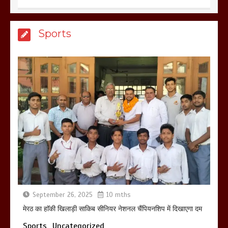
बिजली विभाग से परेशान होकर बागपत में एक संत
Sports
ने सरकार को दी आमरण अनशन की चेतावनी
March 8, 2025
मेरठ सुराजकुंड शमशान घाट में चिता से अस्थि
उठाकर खाते कुत्ते का वीडियो इंटरनेट पर जमकर
हो रहा वायरल
March 6, 2025
September 26, 2025
10 mths
होलिका रखने पर लात मार कर होलिका को किया
तहस नहस,मोहल्ले वालों के साथ की गई गाली
मेरठ का हाॅकी खिलाड़ी साकिब सीनियर नेशनल चैंपियनशिप में दिखाएगा दम
गलोच ,कहा अगर रखी गई होली तो होगा खून
Sports
Uncategorized
खराबा,