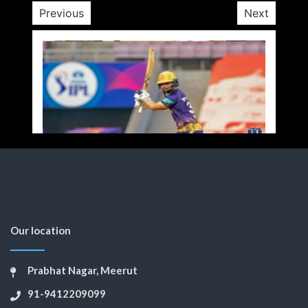
Previous
Next
Our location
Prabhat Nagar, Meerut
91-9412209099