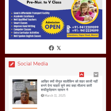
हो रहा वायरल
March 6, 2025
होलिका रखने पर लात मार कर होलिका को किया
तहस नहस,मोहल्ले वालों के साथ की गई गाली
गलोच ,कहा अगर रखी गई होली तो होगा खून
खराबा,
March 11, 2025
Social Media
आखिर क्यों जैनुल सालीकिन को शहर काजी नहीं
बनने देना चाहते सुने क्या कहा मौलाना कारी
शफीकुर्रहमान रहमान ने
March 11, 2025