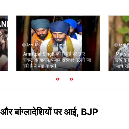
8, 2025
1 min
April 17, 2025
1 min
l Singh की रिहाई पर छाए
Murshidabad Violence: मह
बादल, पंजाब सरकार उठाने जा
उत्पीड़न की जांच करेगा महिल
 बड़ा कदम!
जांच समिति का गठन
या और बांग्लादेशियों पर आई, BJP