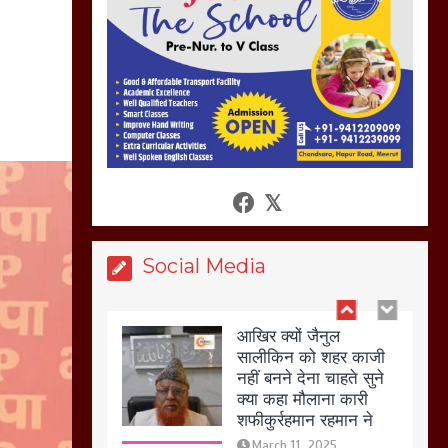
अगर रखी गई होली तो होगा
खून खराबा,
March 11, 2025
आखिर क्यों जैनुल
सालीकिन को शहर काजी
नहीं बनने देना चाहते सुने
क्या कहा मौलाना कारी
शफीकुर्रहमान रहमान ने
March 11, 2025
Social Media
बिजली विभाग से परेशान
होकर बागपत में एक संत ने
सरकार को दी आमरण
अनशन की चेतावनी
March 8, 2025