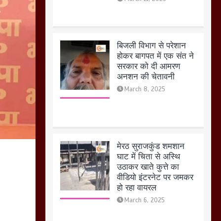
मेरठ सुराजकुंड शमशान
घाट में चिता से अस्थि
उठाकर खाते कुत्ते का
वीडियो इंटरनेट पर जमकर
हो रहा वायरल
March 6, 2025
होलिका रखने पर लात मार
कर होलिका को किया तहस
नहस,मोहल्ले वालों के साथ
की गई गाली गलोच ,कहा
अगर रखी गई होली तो होगा
खून खराबा,
March 11, 2025