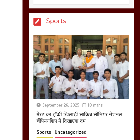
आखिर क्यों जैनुल
Sports
सालीकिन को शहर काजी
नहीं बनने देना चाहते सुने
क्या कहा मौलाना कारी
शफीकुर्रहमान रहमान ने
March 11, 2025
बिजली विभाग से परेशान
होकर बागपत में एक संत ने
सरकार को दी आमरण
अनशन की चेतावनी
September 26, 2025
10 mths
March 8, 2025
मेरठ का हाॅकी खिलाड़ी साकिब सीनियर नेशनल
चैंपियनशिप में दिखाएगा दम
Sports
Uncategorized