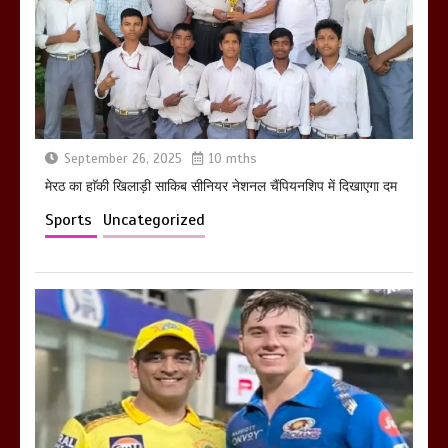
ने सरकार को दी आमरण अनशन की चेतावनी
March 8, 2025
मेरठ सुराजकुंड शमशान घाट में चिता से अस्थि
September 26, 2025
10 mths
उठाकर खाते कुत्ते का वीडियो इंटरनेट पर जमकर
मेरठ का हाॅकी खिलाड़ी साकिब सीनियर नेशनल चैंपियनशिप में दिखाएगा दम
हो रहा वायरल
March 6, 2025
Sports
Uncategorized
होलिका रखने पर लात मार कर होलिका को किया
तहस नहस,मोहल्ले वालों के साथ की गई गाली
गलोच ,कहा अगर रखी गई होली तो होगा खून
खराबा,
March 11, 2025