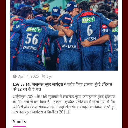
April 4, 2025
1 yr
LSG vs MI: लखनऊ सुपर जायंट्स ने फतेह किया इकाना, मुंबई इंडियंस
को 12 रन से दी मात
आईपीएल 2025 के 16वें मुकाबले में लखनऊ सुपर जायंट्स ने मुंबई इंडियंस
को 12 रनों से हरा दिया है। इकाना क्रिकेट स्टेडियम में खेला गया ये मैच
आखिरी ओवर तक रोमांचक रहा। जहां टॉस गंवाकर पहले बल्लेबाजी करते हुए
लखनऊ सुपर जायंट्स ने निर्धारित 20 […]
Sports