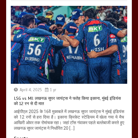
April 4, 2025
1 yr
LSG vs MI: लखनऊ सुपर जायंट्स ने फतेह किया इकाना, मुंबई इंडियंस
को 12 रन से दी मात
आईपीएल 2025 के 16वें मुकाबले में लखनऊ सुपर जायंट्स ने मुंबई इंडियंस
को 12 रनों से हरा दिया है। इकाना क्रिकेट स्टेडियम में खेला गया ये मैच
आखिरी ओवर तक रोमांचक रहा। जहां टॉस गंवाकर पहले बल्लेबाजी करते हुए
लखनऊ सुपर जायंट्स ने निर्धारित 20 […]