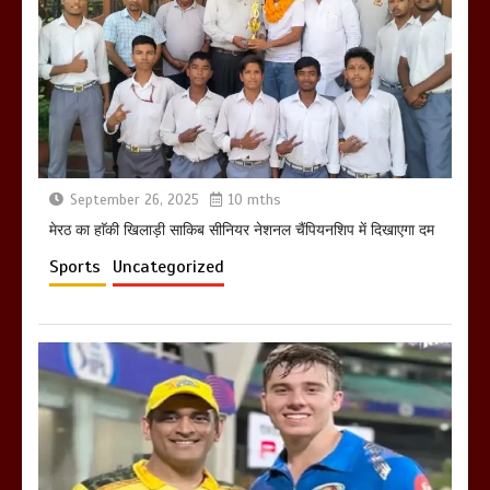
होलिका रखने पर लात मार कर होलिका को किया
तहस नहस,मोहल्ले वालों के साथ की गई गाली
गलोच ,कहा अगर रखी गई होली तो होगा खून
खराबा,
March 11, 2025
September 26, 2025
10 mths
मेरठ का हाॅकी खिलाड़ी साकिब सीनियर नेशनल चैंपियनशिप में दिखाएगा दम
Sports
Uncategorized