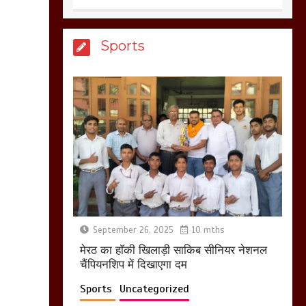
खून खराबा,
March 11, 2025
Sports
आखिर क्यों जैनुल
सालीकिन को शहर काजी
नहीं बनने देना चाहते सुने
क्या कहा मौलाना कारी
शफीकुर्रहमान रहमान ने
March 11, 2025
बिजली विभाग से परेशान
होकर बागपत में एक संत ने
September 26, 2025
10 mths
सरकार को दी आमरण
मेरठ का हाॅकी खिलाड़ी साकिब सीनियर नेशनल
अनशन की चेतावनी
चैंपियनशिप में दिखाएगा दम
March 8, 2025
Sports
Uncategorized