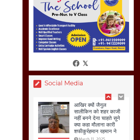
नहस,मोहल्ले वालों के साथ
की गई गाली गलोच ,कहा
अगर रखी गई होली तो होगा
खून खराबा,
March 11, 2025
आखिर क्यों जैनुल
सालीकिन को शहर काजी
नहीं बनने देना चाहते सुने
क्या कहा मौलाना कारी
शफीकुर्रहमान रहमान ने
Social Media
March 11, 2025
बिजली विभाग से परेशान
होकर बागपत में एक संत ने
सरकार को दी आमरण
अनशन की चेतावनी