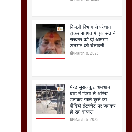
March 8, 2025
मेरठ सुराजकुंड शमशान
घाट में चिता से अस्थि
उठाकर खाते कुत्ते का
वीडियो इंटरनेट पर जमकर
हो रहा वायरल
March 6, 2025
होलिका रखने पर लात मार
कर होलिका को किया तहस
नहस,मोहल्ले वालों के साथ
की गई गाली गलोच ,कहा
अगर रखी गई होली तो होगा