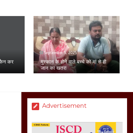
बिजली विभाग से परेशान
होकर बागपत में एक संत ने
सरकार को दी आमरण
अनशन की चेतावनी
March 8, 2025
April 17, 2025
युवती से छेड़छाड़ का विरोध करने पर
परिवार पर हमला, पीड़ित परिवार ने
ं से ही
मेरठ सुराजकुंड शमशान
एसएसपी से की शिकायत
घाट में चिता से अस्थि
उठाकर खाते कुत्ते का
वीडियो इंटरनेट पर जमकर
हो रहा वायरल
March 6, 2025
Advertisement
होलिका रखने पर लात मार
कर होलिका को किया तहस