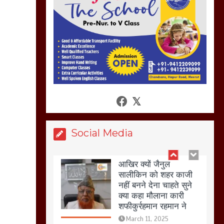
अगर रखी गई होली तो होगा
खून खराबा,
March 11, 2025
आखिर क्यों जैनुल
सालीकिन को शहर काजी
नहीं बनने देना चाहते सुने
क्या कहा मौलाना कारी
शफीकुर्रहमान रहमान ने
March 11, 2025
Social Media
बिजली विभाग से परेशान
होकर बागपत में एक संत ने
सरकार को दी आमरण
अनशन की चेतावनी
March 8, 2025