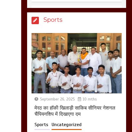
आखिर क्यों जैनुल
Sports
सालीकिन को शहर काजी
नहीं बनने देना चाहते सुने
क्या कहा मौलाना कारी
शफीकुर्रहमान रहमान ने
March 11, 2025
बिजली विभाग से परेशान
होकर बागपत में एक संत ने
सरकार को दी आमरण
अनशन की चेतावनी
September 26, 2025
10 mths
March 8, 2025
मेरठ का हाॅकी खिलाड़ी साकिब सीनियर नेशनल
चैंपियनशिप में दिखाएगा दम
Sports
Uncategorized