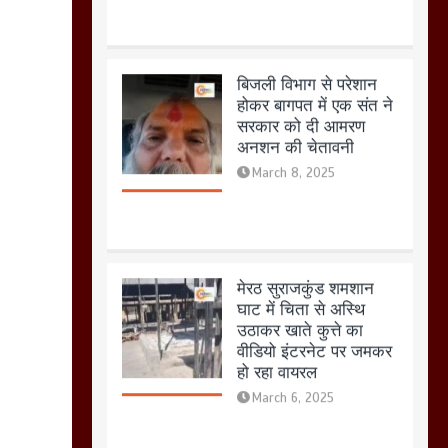
मेरठ सुराजकुंड शमशान
घाट में चिता से अस्थि
उठाकर खाते कुत्ते का
वीडियो इंटरनेट पर जमकर
हो रहा वायरल
March 6, 2025
होलिका रखने पर लात मार
कर होलिका को किया तहस
नहस,मोहल्ले वालों के साथ
की गई गाली गलोच ,कहा
अगर रखी गई होली तो होगा
खून खराबा,
March 11, 2025