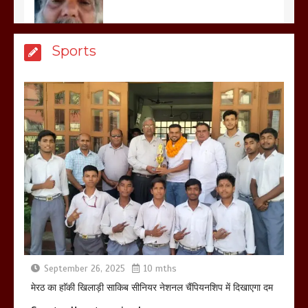
मेरठ सुराजकुंड शमशान घाट में चिता से अस्थि
Sports
उठाकर खाते कुत्ते का वीडियो इंटरनेट पर जमकर
हो रहा वायरल
March 6, 2025
होलिका रखने पर लात मार कर होलिका को किया
तहस नहस,मोहल्ले वालों के साथ की गई गाली
गलोच ,कहा अगर रखी गई होली तो होगा खून
खराबा,
March 11, 2025
September 26, 2025
10 mths
मेरठ का हाॅकी खिलाड़ी साकिब सीनियर नेशनल चैंपियनशिप में दिखाएगा दम