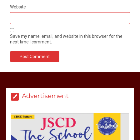
Website
Save my name, email, and website in this browser for the
next time I comment.
मेरठ सुराजकुंड शमशान घाट में चिता से अस्थि
उठाकर खाते कुत्ते का वीडियो इंटरनेट पर जमकर
हो रहा वायरल
Advertisement
March 6, 2025
होलिका रखने पर लात मार कर होलिका को किया