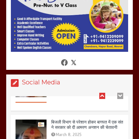
तहस नहस,मोहल्ले वालों के साथ की गई गाली
गलोच ,कहा अगर रखी गई होली तो होगा खून
खराबा,
March 11, 2025
आखिर क्यों जैनुल सालीकिन को शहर काजी नहीं
बनने देना चाहते सुने क्या कहा मौलाना कारी
शफीकुर्रहमान रहमान ने
March 11, 2025
Social Media
बिजली विभाग से परेशान होकर बागपत में एक संत
ने सरकार को दी आमरण अनशन की चेतावनी
March 8, 2025