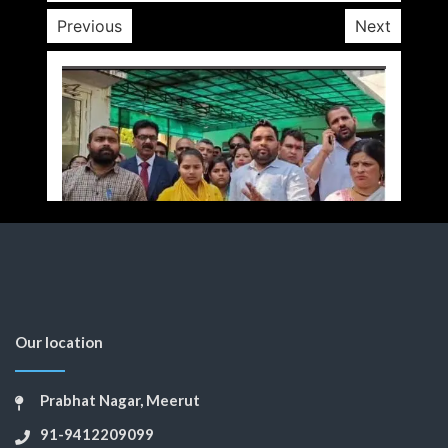
Previous
Next
Our location
Prabhat Nagar, Meerut
91-9412209099