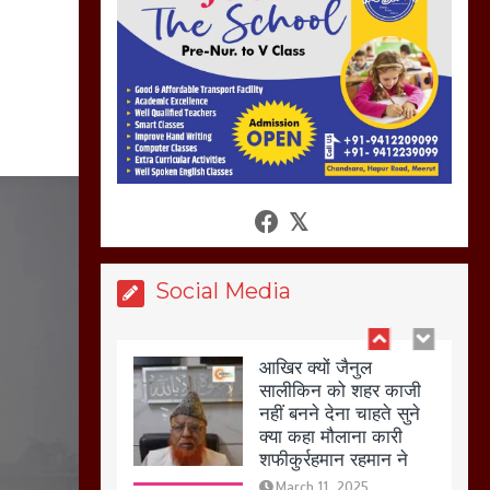
की गई गाली गलोच ,कहा
अगर रखी गई होली तो होगा
खून खराबा,
March 11, 2025
आखिर क्यों जैनुल
सालीकिन को शहर काजी
नहीं बनने देना चाहते सुने
क्या कहा मौलाना कारी
शफीकुर्रहमान रहमान ने
Social Media
March 11, 2025
बिजली विभाग से परेशान
होकर बागपत में एक संत ने
सरकार को दी आमरण
अनशन की चेतावनी