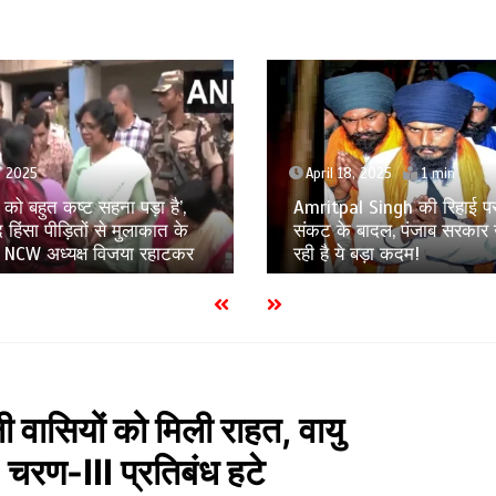
8, 2025
1 min
April 17, 2025
1 min
l Singh की रिहाई पर छाए
Murshidabad Violence: मह
बादल, पंजाब सरकार उठाने जा
उत्पीड़न की जांच करेगा महिल
 बड़ा कदम!
जांच समिति का गठन
वासियों को मिली राहत, वायु
 चरण-III प्रतिबंध हटे