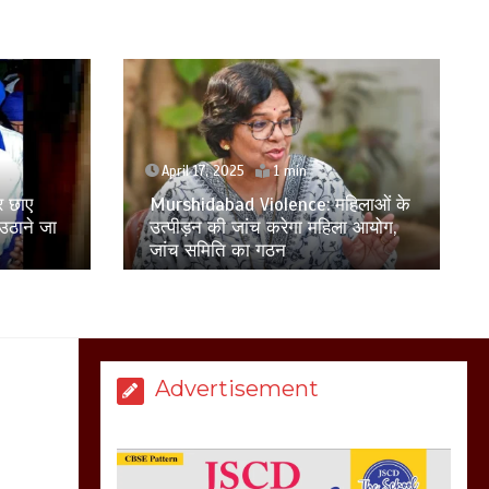
होकर बागपत में एक संत ने
सरकार को दी आमरण
अनशन की चेतावनी
March 8, 2025
April 17, 2025
1 min
िलाओं के
मेरठ सुराजकुंड शमशान
ा आयोग,
दिल्ली में अवैध रूप से रह रहे आठ
घाट में चिता से अस्थि
बांग्लादेशी नागरिक हिरासत में लिए गए
उठाकर खाते कुत्ते का
वीडियो इंटरनेट पर जमकर
हो रहा वायरल
March 6, 2025
Advertisement
होलिका रखने पर लात मार
कर होलिका को किया तहस
नहस,मोहल्ले वालों के साथ