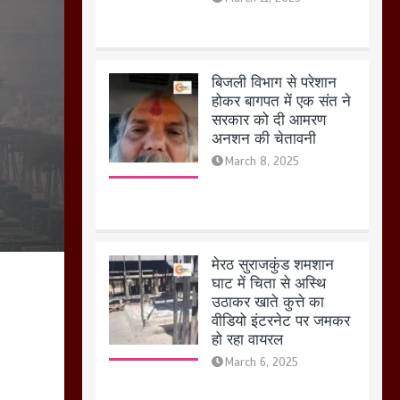
March 8, 2025
मेरठ सुराजकुंड शमशान
घाट में चिता से अस्थि
उठाकर खाते कुत्ते का
वीडियो इंटरनेट पर जमकर
हो रहा वायरल
March 6, 2025
होलिका रखने पर लात मार
कर होलिका को किया तहस
नहस,मोहल्ले वालों के साथ
की गई गाली गलोच ,कहा
अगर रखी गई होली तो होगा
खून खराबा,