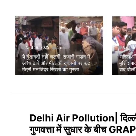
April 18, 2025
April 1
‘महिलाओं को बहुत कष्ट सहना पड़ा है’,
Amritpa
मुर्शिदाबाद हिंसा पीड़ितों से मुलाकात के
संकट के 
बाद बोलीं NCW अध्यक्ष विजया रहाटकर
रही है ये
Delhi Air Pollution| दिल्ली 
गुणवत्ता में सुधार के बीच GRAP