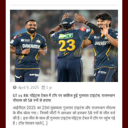
April 9, 2025
1 yr
GT vs RR: पॉइंट्स टेबल में टॉप पर काबिज हुई गुजरात टाइटंस, राजस्थान
रॉयल्स को 58 रनों से हराया
आईपीएल 2025 का 23वां मुकाबला गुजरात टाइटंस और राजस्थान रॉयल्स
के बीच खेला गया। जिसमें जीटी ने आरआर को हराकर 58 रनों से जीत दर्ज
की है। इस जीत के साथ ही गुजरात टाइटंस पॉइंट्स टेबल में टॉप पर पहुंच गई
है। टॉस गंवाकर पहले […]