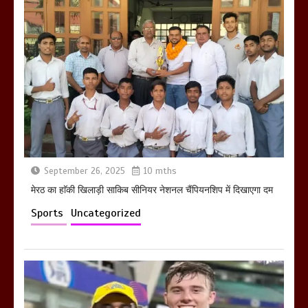
होलिका रखने पर लात मार कर होलिका को किया
तहस नहस,मोहल्ले वालों के साथ की गई गाली
गलोच ,कहा अगर रखी गई होली तो होगा खून
खराबा,
March 11, 2025
September 26, 2025
10 mths
मेरठ का हाॅकी खिलाड़ी साकिब सीनियर नेशनल चैंपियनशिप में दिखाएगा दम
Sports
Uncategorized