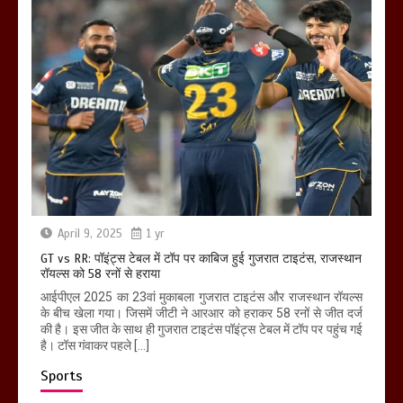
April 9, 2025
1 yr
GT vs RR: पॉइंट्स टेबल में टॉप पर काबिज हुई गुजरात टाइटंस, राजस्थान
रॉयल्स को 58 रनों से हराया
आईपीएल 2025 का 23वां मुकाबला गुजरात टाइटंस और राजस्थान रॉयल्स
के बीच खेला गया। जिसमें जीटी ने आरआर को हराकर 58 रनों से जीत दर्ज
की है। इस जीत के साथ ही गुजरात टाइटंस पॉइंट्स टेबल में टॉप पर पहुंच गई
है। टॉस गंवाकर पहले […]
Sports