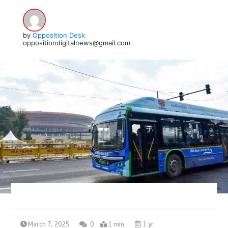
by
Opposition Desk
oppositiondigitalnews@gmail.com
March 7, 2025
0
1 min
1 yr