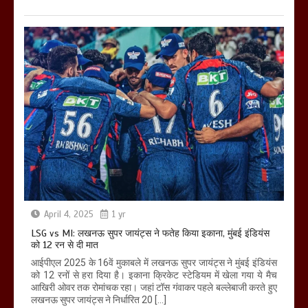
April 4, 2025
1 yr
LSG vs MI: लखनऊ सुपर जायंट्स ने फतेह किया इकाना, मुंबई इंडियंस
को 12 रन से दी मात
आईपीएल 2025 के 16वें मुकाबले में लखनऊ सुपर जायंट्स ने मुंबई इंडियंस
को 12 रनों से हरा दिया है। इकाना क्रिकेट स्टेडियम में खेला गया ये मैच
आखिरी ओवर तक रोमांचक रहा। जहां टॉस गंवाकर पहले बल्लेबाजी करते हुए
लखनऊ सुपर जायंट्स ने निर्धारित 20 […]