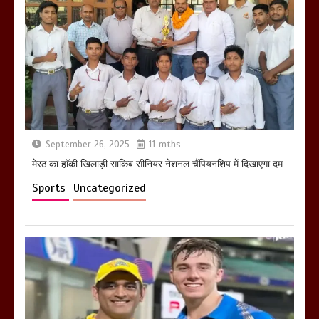
होलिका रखने पर लात मार कर होलिका को किया
तहस नहस,मोहल्ले वालों के साथ की गई गाली
गलोच ,कहा अगर रखी गई होली तो होगा खून
खराबा,
March 11, 2025
September 26, 2025
11 mths
मेरठ का हाॅकी खिलाड़ी साकिब सीनियर नेशनल चैंपियनशिप में दिखाएगा दम
Sports
Uncategorized