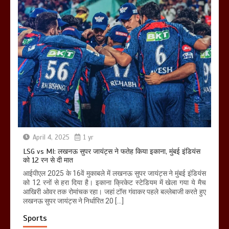
April 4, 2025
1 yr
LSG vs MI: लखनऊ सुपर जायंट्स ने फतेह किया इकाना, मुंबई इंडियंस
को 12 रन से दी मात
आईपीएल 2025 के 16वें मुकाबले में लखनऊ सुपर जायंट्स ने मुंबई इंडियंस
को 12 रनों से हरा दिया है। इकाना क्रिकेट स्टेडियम में खेला गया ये मैच
आखिरी ओवर तक रोमांचक रहा। जहां टॉस गंवाकर पहले बल्लेबाजी करते हुए
लखनऊ सुपर जायंट्स ने निर्धारित 20 […]
Sports