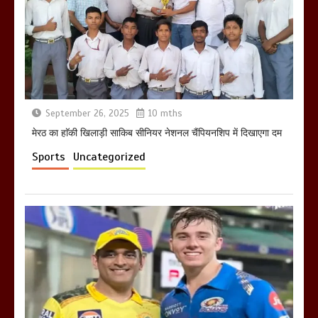
उठाकर खाते कुत्ते का वीडियो इंटरनेट पर जमकर
हो रहा वायरल
March 6, 2025
September 26, 2025
10 mths
होलिका रखने पर लात मार कर होलिका को किया
तहस नहस,मोहल्ले वालों के साथ की गई गाली
मेरठ का हाॅकी खिलाड़ी साकिब सीनियर नेशनल चैंपियनशिप में दिखाएगा दम
गलोच ,कहा अगर रखी गई होली तो होगा खून
Sports
Uncategorized
खराबा,
March 11, 2025