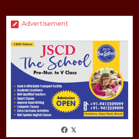
Advertisement
मेरठ सुराजकुंड शमशान घाट में चिता से अस्थि
उठाकर खाते कुत्ते का वीडियो इंटरनेट पर जमकर
हो रहा वायरल
March 6, 2025
होलिका रखने पर लात मार कर होलिका को किया
तहस नहस,मोहल्ले वालों के साथ की गई गाली
गलोच ,कहा अगर रखी गई होली तो होगा खून
खराबा,