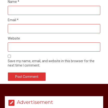
Name
*
Email
*
Website
Save my name, email, and website in this browser for the
next time I comment.
मेरठ सुराजकुंड शमशान घाट में चिता से अस्थि
उठाकर खाते कुत्ते का वीडियो इंटरनेट पर जमकर
हो रहा वायरल
Advertisement
March 6, 2025