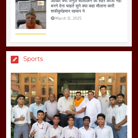
बिजली विभाग से परेशान होकर बागपत में एक संत
ने सरकार को दी आमरण अनशन की चेतावनी
March 8, 2025
मेरठ सुराजकुंड शमशान घाट में चिता से अस्थि
Sports
उठाकर खाते कुत्ते का वीडियो इंटरनेट पर जमकर
हो रहा वायरल
March 6, 2025
होलिका रखने पर लात मार कर होलिका को किया
तहस नहस,मोहल्ले वालों के साथ की गई गाली
गलोच ,कहा अगर रखी गई होली तो होगा खून
खराबा,
March 11, 2025