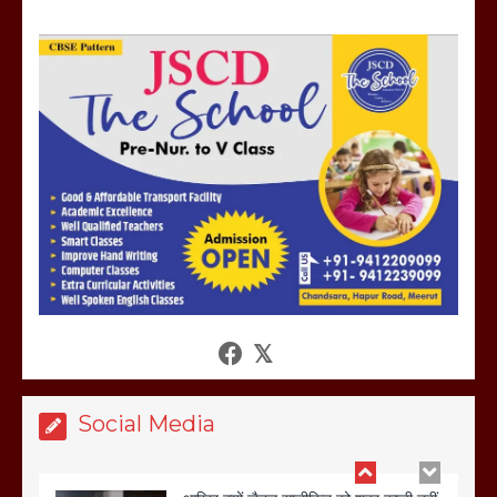
होलिका रखने पर लात मार कर होलिका को किया
तहस नहस,मोहल्ले वालों के साथ की गई गाली
गलोच ,कहा अगर रखी गई होली तो होगा खून
खराबा,
March 11, 2025
आखिर क्यों जैनुल सालीकिन को शहर काजी नहीं
बनने देना चाहते सुने क्या कहा मौलाना कारी
शफीकुर्रहमान रहमान ने
March 11, 2025
Social Media