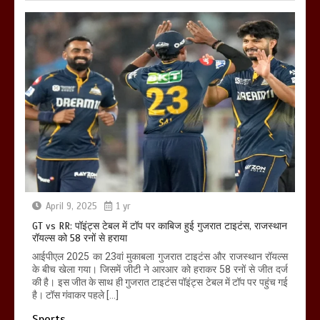
April 9, 2025
1 yr
GT vs RR: पॉइंट्स टेबल में टॉप पर काबिज हुई गुजरात टाइटंस, राजस्थान
रॉयल्स को 58 रनों से हराया
आईपीएल 2025 का 23वां मुकाबला गुजरात टाइटंस और राजस्थान रॉयल्स
के बीच खेला गया। जिसमें जीटी ने आरआर को हराकर 58 रनों से जीत दर्ज
की है। इस जीत के साथ ही गुजरात टाइटंस पॉइंट्स टेबल में टॉप पर पहुंच गई
है। टॉस गंवाकर पहले […]
Sports