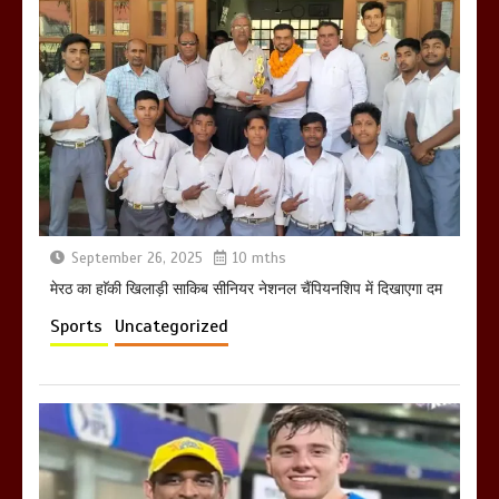
होलिका रखने पर लात मार कर होलिका को किया
तहस नहस,मोहल्ले वालों के साथ की गई गाली
गलोच ,कहा अगर रखी गई होली तो होगा खून
खराबा,
March 11, 2025
September 26, 2025
10 mths
मेरठ का हाॅकी खिलाड़ी साकिब सीनियर नेशनल चैंपियनशिप में दिखाएगा दम
Sports
Uncategorized