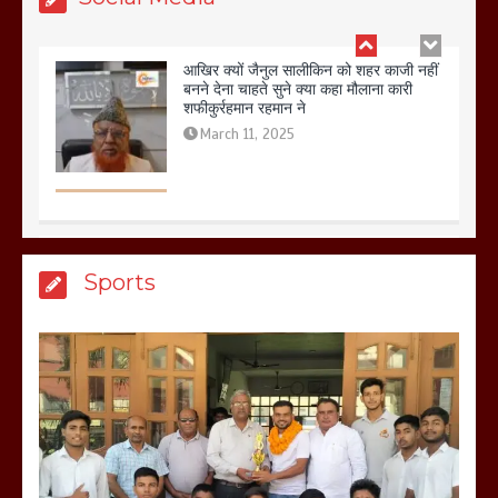
बिजली विभाग से परेशान होकर बागपत में एक संत
ने सरकार को दी आमरण अनशन की चेतावनी
March 8, 2025
मेरठ सुराजकुंड शमशान घाट में चिता से अस्थि
Sports
उठाकर खाते कुत्ते का वीडियो इंटरनेट पर जमकर
हो रहा वायरल
March 6, 2025
होलिका रखने पर लात मार कर होलिका को किया
तहस नहस,मोहल्ले वालों के साथ की गई गाली
गलोच ,कहा अगर रखी गई होली तो होगा खून